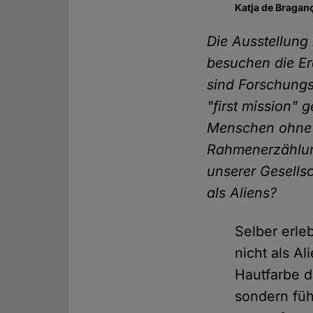
Katja de Braganç
Die Ausstellun
besuchen die Er
sind Forschungs
"first mission" 
Menschen ohne 
Rahmenerzählun
unserer Gesells
als Aliens?
Selber erl
nicht als A
Hautfarbe d
sondern füh