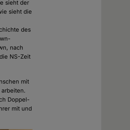
e sieht der
ie sieht die
schichte des
own-
wn, nach
die NS-Zeit
enschen mit
arbeiten.
uch Doppel-
hrer mit und