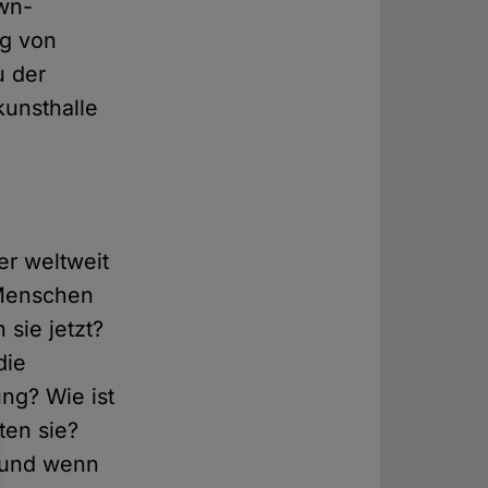
own-
ng von
u der
kunsthalle
er weltweit
 Menschen
sie jetzt?
die
ung? Wie ist
ten sie?
– und wenn