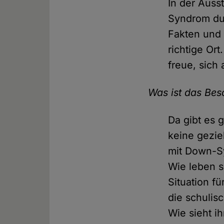
In der Auss
Syndrom dur
Fakten und
richtige Or
freue, sich
Was ist das Bes
Da gibt es 
keine gezi
mit Down-Sy
Wie leben s
Situation fü
die schulis
Wie sieht i