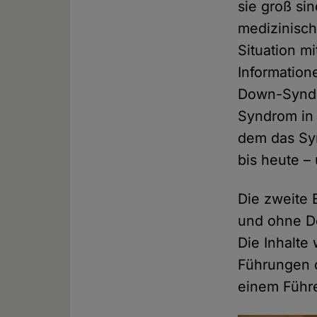
sie groß si
medizinisch
Situation mi
Information
Down-Syndr
Syndrom in
dem das Syn
bis heute –
Die zweite 
und ohne D
Die Inhalte
Führungen d
einem Führ