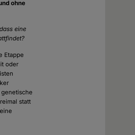
 und ohne
 dass eine
ttfindet?
te Etappe
it oder
isten
ker
 genetische
eimal statt
keine