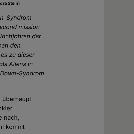
dra Stein)
own-Syndrom
second mission"
Nachfahren der
eben den
s zu dieser
s Aliens in
it Down-Syndrom
h überhaupt
nkler
e nach,
ühl kommt