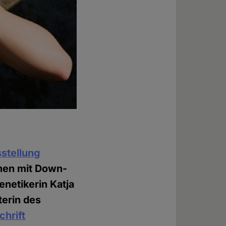
stellung
chen mit Down-
netikerin Katja
terin des
chrift