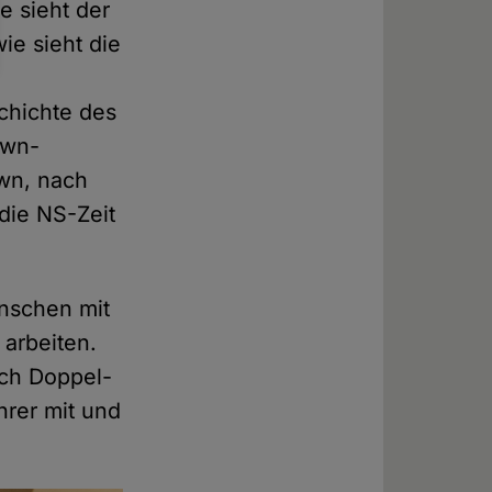
e sieht der
ie sieht die
schichte des
own-
wn, nach
die NS-Zeit
enschen mit
arbeiten.
uch Doppel-
hrer mit und