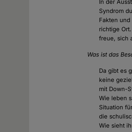
In der Auss
Syndrom dur
Fakten und
richtige Or
freue, sich
Was ist das Bes
Da gibt es 
keine gezi
mit Down-Sy
Wie leben s
Situation fü
die schulis
Wie sieht i