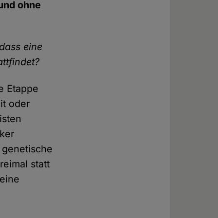
 und ohne
 dass eine
ttfindet?
te Etappe
it oder
isten
ker
 genetische
eimal statt
keine