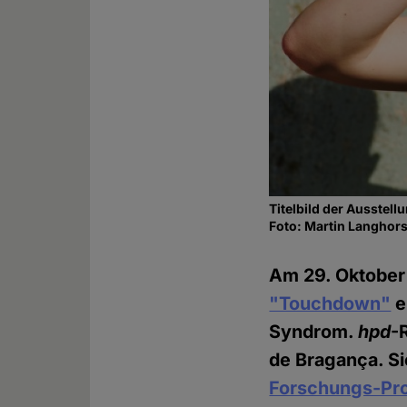
Titelbild der Ausstel
Foto: Martin Langhors
Am 29. Oktober 
"Touchdown"
e
Syndrom.
hpd
-
de Bragança. Sie
Forschungs-Pro