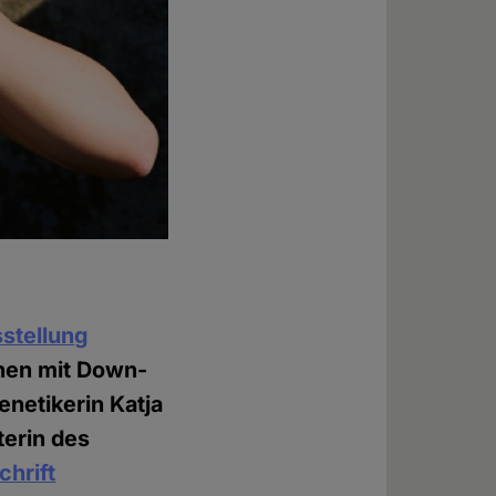
stellung
chen mit Down-
netikerin Katja
terin des
chrift