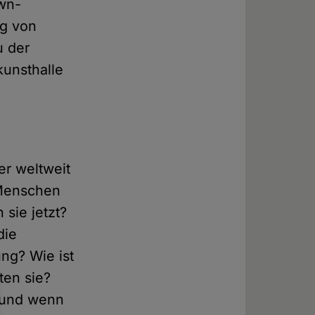
own-
ng von
u der
kunsthalle
er weltweit
 Menschen
sie jetzt?
die
ung? Wie ist
ten sie?
– und wenn