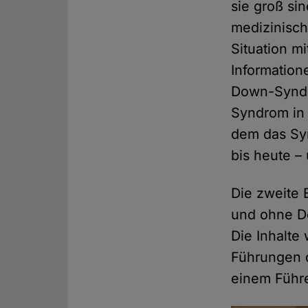
sie groß si
medizinisch
Situation mi
Information
Down-Syndr
Syndrom in
dem das Syn
bis heute –
Die zweite 
und ohne D
Die Inhalte
Führungen d
einem Führ