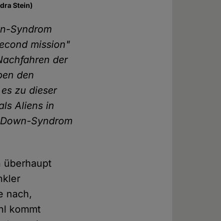
dra Stein)
own-Syndrom
second mission"
Nachfahren der
eben den
s zu dieser
s Aliens in
it Down-Syndrom
h überhaupt
nkler
e nach,
ühl kommt