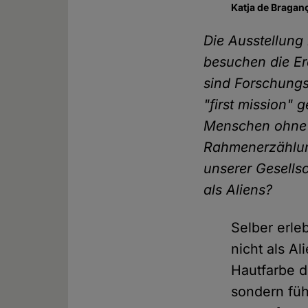
Katja de Braganç
Die Ausstellun
besuchen die Er
sind Forschungs
"first mission" 
Menschen ohne 
Rahmenerzählun
unserer Gesells
als Aliens?
Selber erl
nicht als A
Hautfarbe d
sondern füh