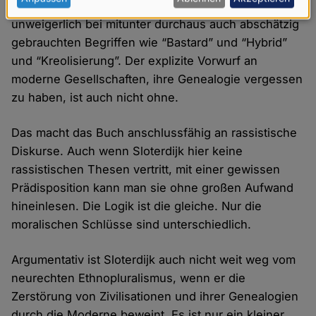
personenbezogenen
Und bei einer blütenreichen Sprache wie der seinen
Daten
unweigerlich bei mitunter durchaus auch abschätzig
und
gebrauchten Begriffen wie “Bastard” und “Hybrid”
Cookies
und “Kreolisierung”. Der explizite Vorwurf an
moderne Gesellschaften, ihre Genealogie vergessen
zu haben, ist auch nicht ohne.
Das macht das Buch anschlussfähig an rassistische
Diskurse. Auch wenn Sloterdijk hier keine
rassistischen Thesen vertritt, mit einer gewissen
Prädisposition kann man sie ohne großen Aufwand
hineinlesen. Die Logik ist die gleiche. Nur die
moralischen Schlüsse sind unterschiedlich.
Argumentativ ist Sloterdijk auch nicht weit weg vom
neurechten Ethnopluralismus, wenn er die
Zerstörung von Zivilisationen und ihrer Genealogien
durch die Moderne beweint. Es ist nur ein kleiner