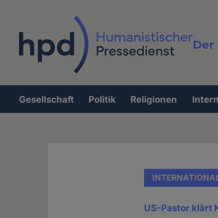
Direkt
zum
Inhalt
Der 
Vollt
Gesellschaft
Politik
Religionen
Inter
Hauptnavigation
INTERNATIONA
US-Pastor klärt 