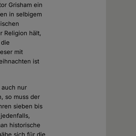
tor Grisham ein
ken in selbigem
dischen
 Religion hält,
 die
eser mit
eihnachten ist
 auch nur
n, so muss der
hren sieben bis
jedenfalls,
an historische
äbe sich für die