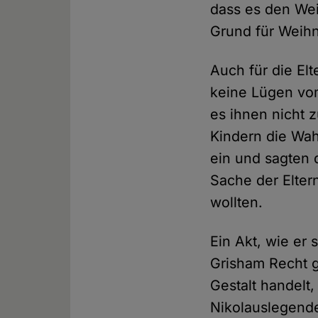
dass es den Wei
Grund für Weihn
Auch für die Elt
keine Lügen vo
es ihnen nicht z
Kindern die Wah
ein und sagten 
Sache der Elter
wollten.
Ein Akt, wie er
Grisham Recht g
Gestalt handelt
Nikolauslegend