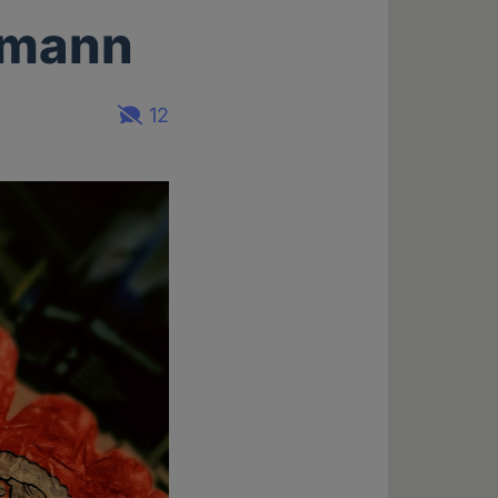
smann
12