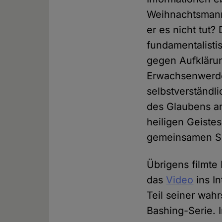
Weihnachtsmann
er es nicht tut
fundamentalisti
gegen Aufkläru
Erwachsenwerde
selbstverständl
des Glaubens an
heiligen Geiste
gemeinsamen Spr
Übrigens filmte 
das
Video
ins In
Teil seiner wa
Bashing-Serie. 