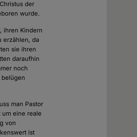
Christus der
geboren wurde.
, ihren Kindern
 erzählen, da
ten sie ihren
tten daraufhin
immer noch
r belügen
muss man Pastor
 um eine reale
ng von
kenswert ist