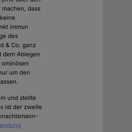
f machen, dass
 keine
unkt immun
ge des
d & Co. ganz
mit dem Ablegen
es ominösen
 nur um den
lassen.
um und stellte
s ist der zweite
ihnachtsmann-
sendung