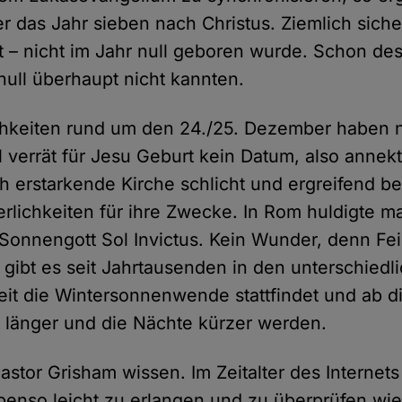
 das Jahr sieben nach Christus. Ziemlich sicher
t – nicht im Jahr null geboren wurde. Schon des
null überhaupt nicht kannten.
chkeiten rund um den 24./25. Dezember haben n
l verrät für Jesu Geburt kein Datum, also annekt
 erstarkende Kirche schlicht und ergreifend be
rlichkeiten für ihre Zwecke. In Rom huldigte m
nnengott Sol Invictus. Kein Wunder, denn Feie
ibt es seit Jahrtausenden in den unterschiedli
Zeit die Wintersonnenwende stattfindet und ab
 länger und die Nächte kürzer werden.
astor Grisham wissen. Im Zeitalter des Internets
benso leicht zu erlangen und zu überprüfen wi