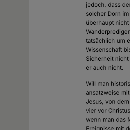
jedoch, dass de
solcher Dorn im
überhaupt nicht
Wanderprediger,
tatsächlich um e
Wissenschaft bi
Sicherheit nich
er auch nicht.
Will man histor
ansatzweise mit
Jesus, von dem 
vier vor Christ
wenn man das M
Ereignisse mit 