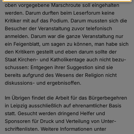
Daten
oben vorgegebene Marsch­route soll einge­halten
und
werden. Darum durften beim Leser­forum keine
Cookies
Kritiker mit auf das Podium. Darum mussten sich die
Besucher der Veran­staltung zuvor telefonisch
anmelden. Darum war die ganze Veran­staltung nur
ein Feigen­blatt, um sagen zu können, man habe sich
den Kritikern gestellt und eben darum sollte der
Staat Kirchen- und Katholiken­tage auch nicht bezu­
schussen: Entgegen ihrer Suggestion sind sie
bereits aufgrund des Wesens der Religion nicht
diskussions- und ergebnis­offen.
Im Übrigen findet die Arbeit für das Bürger­begehren
in Leipzig aus­schließlich auf ehren­amtlicher Basis
statt. Gesucht werden dringend Helfer und
Sponsoren für Druck und Verteilung von Unter­
schriften­listen. Weitere Informationen unter