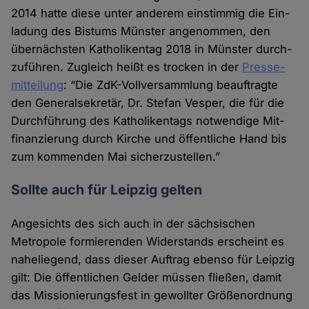
2014 hatte diese unter anderem ein­stimmig die Ein­
ladung des Bistums Münster ange­nommen, den
übernächsten Katholiken­tag 2018 in Münster durch­
zuführen. Zugleich heißt es trocken in der
Presse­
mitteilung
: “Die ZdK-Voll­versammlung beauf­tragte
den General­sekretär, Dr. Stefan Vesper, die für die
Durch­führung des Katho­liken­tags notwendige Mit­
finanzierung durch Kirche und öffent­liche Hand bis
zum kommenden Mai sicher­zustellen.”
Sollte auch für Leipzig gelten
Angesichts des sich auch in der sächsischen
Metropole formierenden Wider­stands er­scheint es
nahe­liegend, dass dieser Auf­trag ebenso für Leipzig
gilt: Die öffentlichen Gelder müssen fließen, damit
das Missionierungs­fest in gewollter Größen­ordnung