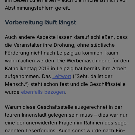
am Leben zu er­halten – auch die Kirche ist nicht vor
Abstimmungs­fehlern gefeit.
Vorbereitung läuft längst
Auch andere Aspekte lassen darauf schließen, dass
die Veran­stalter ihre Drohung, ohne städtische
Förderung nicht nach Leipzig zu kommen, kaum
wahr­machen werden: Die Werbe­maschinerie für den
Katholiken­tag 2016 in Leipzig hat bereits ihre Arbeit
aufge­nommen. Das
Leitwort
(“Seht, da ist der
Mensch.”) steht schon fest und die Geschäfts­stelle
wurde
eben­falls bezogen
.
Warum diese Geschäfts­stelle ausge­rechnet in der
teuren Innen­stadt ge­legen sein muss – dies war nur
eine der uner­widerten Fragen im Rahmen des soge­
nannten Leser­forums. Auch sonst wurde nach Ein­