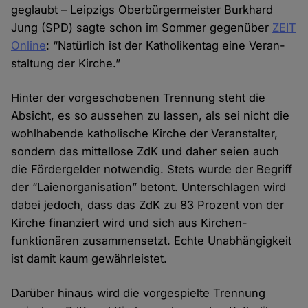
geglaubt – Leipzigs Ober­bürger­meister Burkhard
Jung (SPD) sagte schon im Sommer gegen­über
ZEIT
Online
: “Natürlich ist der Katholiken­tag eine Veran­
staltung der Kirche.”
Hinter der vorge­schobenen Trennung steht die
Absicht, es so aus­sehen zu lassen, als sei nicht die
wohl­habende katholische Kirche der Veran­stalter,
sondern das mittel­lose ZdK und daher seien auch
die Förder­gelder not­wendig. Stets wurde der Begriff
der “Laien­organi­sation” betont. Unter­schlagen wird
dabei jedoch, dass das ZdK zu 83 Prozent von der
Kirche finanziert wird und sich aus Kirchen­
funktionären zusammen­setzt. Echte Unab­hängigkeit
ist damit kaum gewähr­leistet.
Darüber hinaus wird die vor­gespielte Trennung