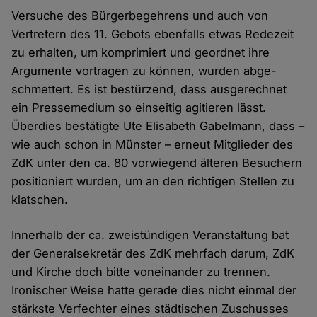
Versuche des Bürger­begehrens und auch von
Vertretern des 11. Gebots eben­falls etwas Rede­zeit
zu erhalten, um komprimiert und geordnet ihre
Argumente vor­tragen zu können, wurden abge­
schmettert. Es ist bestürzend, dass ausge­rechnet
ein Presse­medium so ein­seitig agitieren lässt.
Überdies bestätigte Ute Elisabeth Gabelmann, dass –
wie auch schon in Münster – erneut Mit­glieder des
ZdK unter den ca. 80 vorwiegend älteren Besuchern
positioniert wurden, um an den richtigen Stellen zu
klatschen.
Innerhalb der ca. zwei­stündigen Veran­staltung bat
der General­sekretär des ZdK mehr­fach darum, ZdK
und Kirche doch bitte von­einander zu trennen.
Ironischer Weise hatte gerade dies nicht einmal der
stärkste Ver­fechter eines städtischen Zu­schusses