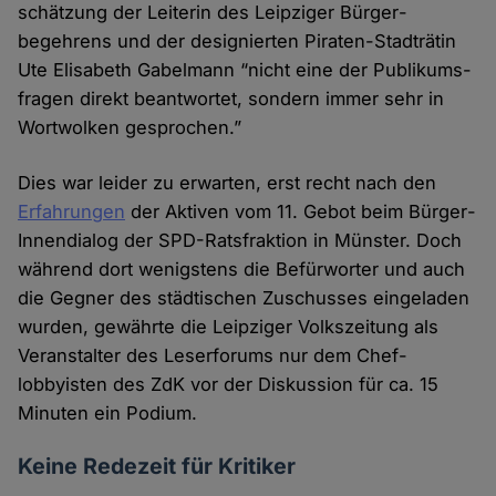
schätzung der Leiterin des Leipziger Bürger­
begehrens und der designierten Piraten-Stadt­rätin
Ute Elisabeth Gabelmann “nicht eine der Publikums­
fragen direkt beant­wortet, sondern immer sehr in
Wort­wolken gesprochen.”
Dies war leider zu erwarten, erst recht nach den
Erfah­rungen
der Aktiven vom 11. Gebot beim Bürger­
Innendia­log der SPD-Rats­fraktion in Münster. Doch
während dort wenigstens die Befür­worter und auch
die Gegner des städtischen Zuschusses einge­laden
wurden, gewährte die Leipziger Volks­zeitung als
Veran­stalter des Leser­forums nur dem Chef­
lobbyisten des ZdK vor der Diskussion für ca. 15
Minuten ein Podium.
Keine Redezeit für Kritiker