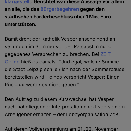
klargestellt
. Gerichtet war diese Aussage vor allem
an alle, die das
Bürgerbegehren
gegen den
städtischen Förder­beschluss über 1 Mio. Euro
unter­stützen.
Damit droht der Katholik Vesper anscheinend an,
sein noch im Sommer vor der Rats­abstimmung
gegebenes Ver­sprechen zu brechen. Bei
ZEIT
Online
hieß es damals: “Und egal, welche Summe
die Stadt Leipzig schließlich nach der Sommer­pause
bereit­stellen wird – eines verspricht Vesper: Einen
Rück­zug werde es nicht geben.”
Den Auftrag zu diesem Kurs­wechsel hat Vesper
nach nahe­liegender Inter­pretation direkt von seinem
Arbeit­geber erhalten – der Lobby­organisation ZdK.
Auf deren Voll­versammlung am 21./22. November