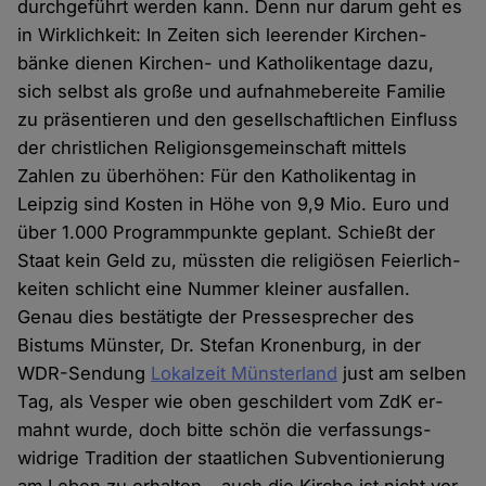
durch­geführt werden kann. Denn nur darum geht es
in Wirk­lichkeit: In Zeiten sich leerender Kirchen­
bänke dienen Kirchen- und Katholiken­tage dazu,
sich selbst als große und auf­nahme­bereite Familie
zu präsentieren und den gesell­schaf­tlichen Einfluss
der christ­lichen Religions­gemein­schaft mittels
Zahlen zu überhöhen: Für den Katholiken­tag in
Leipzig sind Kosten in Höhe von 9,9 Mio. Euro und
über 1.000 Programm­punkte geplant. Schießt der
Staat kein Geld zu, müssten die religiösen Feier­lich­
keiten schlicht eine Nummer kleiner aus­fallen.
Genau dies bestätigte der Presse­sprecher des
Bistums Münster, Dr. Stefan Kronenburg, in der
WDR-Sendung
Lokalzeit Münsterland
just am selben
Tag, als Vesper wie oben ge­schildert vom ZdK er­
mahnt wurde, doch bitte schön die verfassungs­
widrige Tradition der staat­lichen Sub­ventionierung