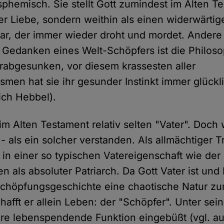
sphemisch. Sie stellt Gott zumindest im Alten T
der Liebe, sondern weithin als einen widerwärtig
r, der immer wieder droht und mordet. Andere 
 Gedanken eines Welt-Schöpfers ist die Philoso
rabgesunken, vor diesem krassesten aller
men hat sie ihr gesunder Instinkt immer glückl
rich Hebbel).
im Alten Testament relativ selten "Vater". Doch 
- als ein solcher verstanden. Als allmächtiger T
. in einer so typischen Vatereigenschaft wie der
en als absoluter Patriarch. Da Gott Vater ist und
 Schöpfungsgeschichte eine chaotische Natur 
hafft er allein Leben: der "Schöpfer". Unter sei
re lebenspendende Funktion eingebüßt (vgl. au