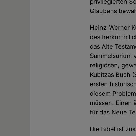
privilegierten 
Glaubens bewah
Heinz-Werner Ku
des herkömmlich
das Alte Testame
Sammelsurium v
religiösen, gew
Kubitzas Buch (
ersten historisc
diesem Problem
müssen. Einen ä
für das Neue Te
Die Bibel ist zu