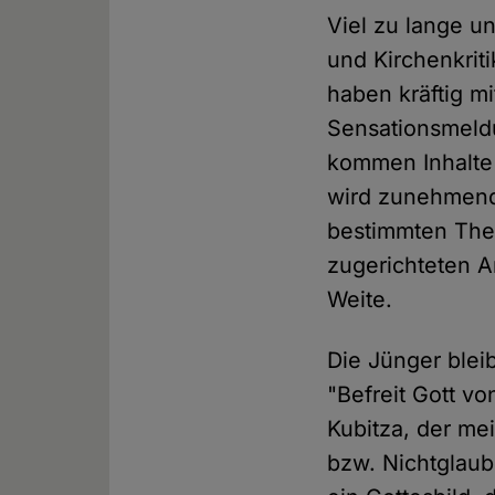
Viel zu lange un
und Kirchenkrit
haben kräftig m
Sensationsmeldu
kommen Inhalte 
wird zunehmend 
bestimmten The
zugerichteten Am
Weite.
Die Jünger blei
"Befreit Gott v
Kubitza, der me
bzw. Nichtglaube