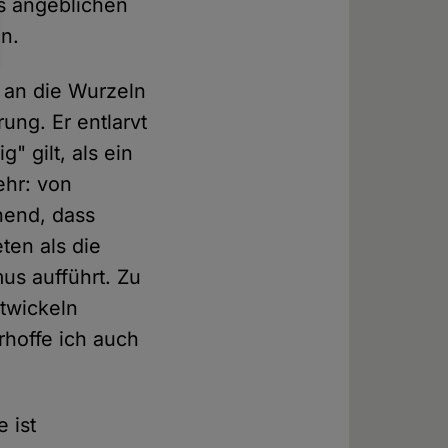
es angeblichen
n.
t an die Wurzeln
ung. Er entlarvt
" gilt, als ein
hr: von
hend, dass
ten als die
mus aufführt. Zu
twickeln
hoffe ich auch
e ist