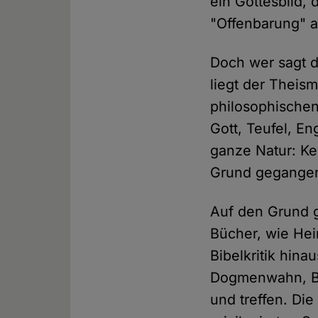
ein Gottesbild, 
"Offenbarung" a
Doch wer sagt d
liegt der Theis
philosophischen
Gott, Teufel, E
ganze Natur: Ke
Grund gegangen
Auf den Grund g
Bücher, wie Hei
Bibelkritik hin
Dogmenwahn, Bi
und treffen. Di