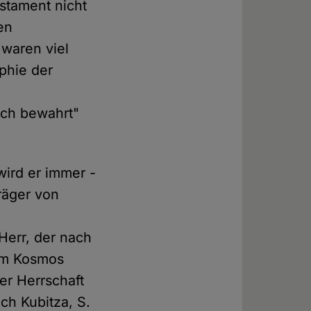
estament nicht
en
waren viel
phie der
ich bewahrt"
wird er immer -
räger von
 Herr, der nach
zum Kosmos
ner Herrschaft
ch Kubitza, S.