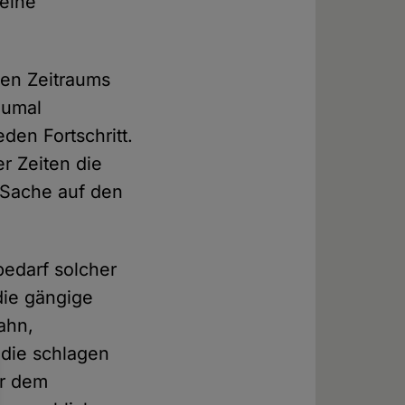
keine
hen Zeitraums
zumal
en Fortschritt.
r Zeiten die
 Sache auf den
bedarf solcher
die gängige
ahn,
die schlagen
er dem