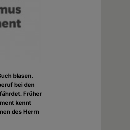
Buch blasen.
beruf bei den
efährdet. Früher
tament kennt
amen des Herrn