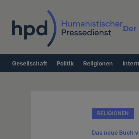
Direkt
zum
Inhalt
Der 
Vollt
Gesellschaft
Politik
Religionen
Inter
Hauptnavigation
RELIGIONEN
Das neue Buch v