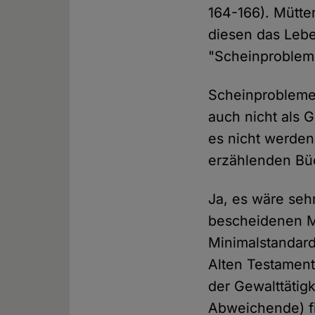
164-166). Mütte
diesen das Lebe
"Scheinproblem
Scheinprobleme 
auch nicht als 
es nicht werden.
erzählenden Büc
Ja, es wäre seh
bescheidenen M
Minimalstandard
Alten Testament
der Gewalttätig
Abweichende) fi