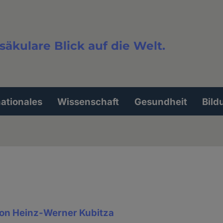
säkulare Blick auf die Welt.
extsuche
nationales
Wissenschaft
Gesundheit
Bild
on Heinz-Werner Kubitza