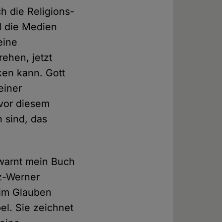
ch die Religions-
d die Medien
eine
ehen, jetzt
ken kann. Gott
einer
vor diesem
n sind, das
 warnt mein Buch
nz-Werner
 im Glauben
el. Sie zeichnet