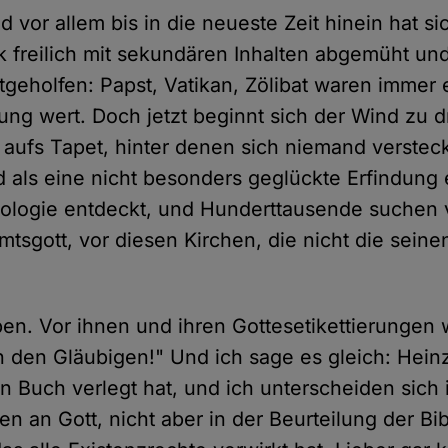
d vor allem bis in die neueste Zeit hinein hat si
ik freilich mit sekundären Inhalten abgemüht un
itgeholfen: Papst, Vatikan, Zölibat waren immer 
ng wert. Doch jetzt beginnt sich der Wind zu dr
aufs Tapet, hinter denen sich niemand verstec
als eine nicht besonders geglückte Erfindung 
ologie entdeckt, und Hunderttausende suchen 
tsgott, vor diesen Kirchen, die nicht die seine
ben. Vor ihnen und ihren Gottesetikettierungen
on den Gläubigen!" Und ich sage es gleich: Hei
in Buch verlegt hat, und ich unterscheiden sich
n an Gott, nicht aber in der Beurteilung der Bib