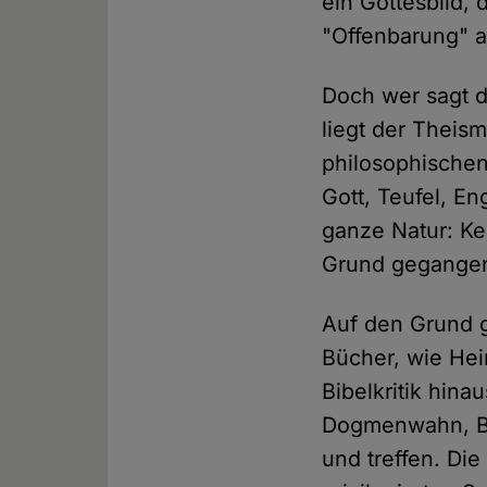
ein Gottesbild, 
"Offenbarung" a
Doch wer sagt d
liegt der Theis
philosophischen
Gott, Teufel, E
ganze Natur: Ke
Grund gegangen
Auf den Grund g
Bücher, wie Hei
Bibelkritik hin
Dogmenwahn, Bi
und treffen. Di