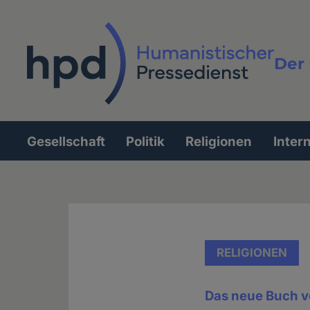
Direkt
zum
Inhalt
Der 
Vollt
Gesellschaft
Politik
Religionen
Inter
Hauptnavigation
RELIGIONEN
Das neue Buch v