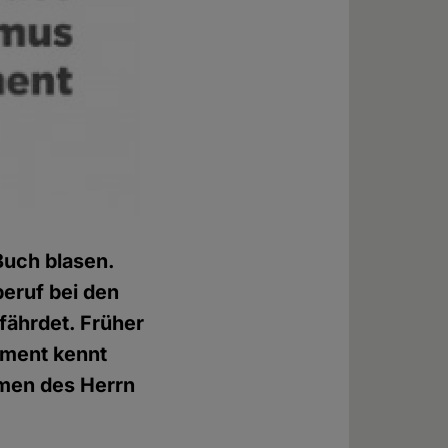
Buch blasen.
beruf bei den
efährdet. Früher
tament kennt
amen des Herrn