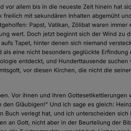
d vor allem bis in die neueste Zeit hinein hat si
ik freilich mit sekundären Inhalten abgemüht un
itgeholfen: Papst, Vatikan, Zölibat waren immer 
ng wert. Doch jetzt beginnt sich der Wind zu dr
aufs Tapet, hinter denen sich niemand verstec
als eine nicht besonders geglückte Erfindung 
ologie entdeckt, und Hunderttausende suchen 
tsgott, vor diesen Kirchen, die nicht die seine
ben. Vor ihnen und ihren Gottesetikettierungen
on den Gläubigen!" Und ich sage es gleich: Hei
in Buch verlegt hat, und ich unterscheiden sich
n an Gott, nicht aber in der Beurteilung der Bib