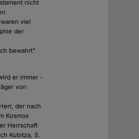
estament nicht
en
waren viel
phie der
ich bewahrt"
wird er immer -
räger von
 Herr, der nach
zum Kosmos
ner Herrschaft
ch Kubitza, S.