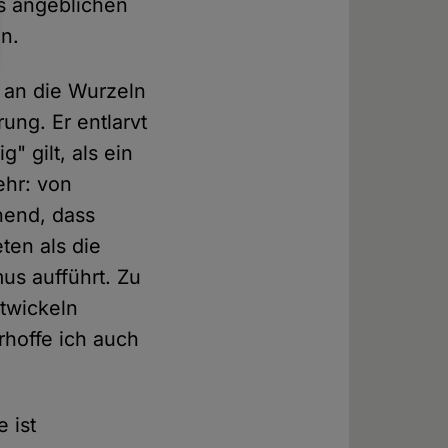
es angeblichen
n.
t an die Wurzeln
ung. Er entlarvt
" gilt, als ein
hr: von
hend, dass
ten als die
mus aufführt. Zu
twickeln
hoffe ich auch
e ist