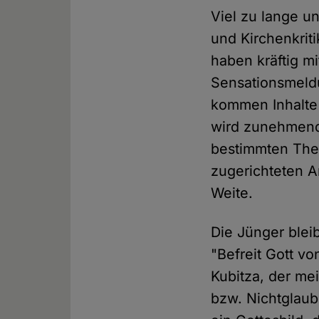
Viel zu lange un
und Kirchenkrit
haben kräftig m
Sensationsmeldu
kommen Inhalte 
wird zunehmend 
bestimmten The
zugerichteten Am
Weite.
Die Jünger blei
"Befreit Gott v
Kubitza, der me
bzw. Nichtglaube