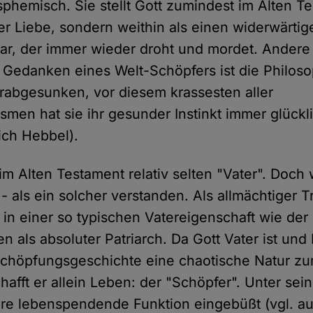
sphemisch. Sie stellt Gott zumindest im Alten T
der Liebe, sondern weithin als einen widerwärtig
r, der immer wieder droht und mordet. Andere 
 Gedanken eines Welt-Schöpfers ist die Philoso
rabgesunken, vor diesem krassesten aller
men hat sie ihr gesunder Instinkt immer glückl
rich Hebbel).
im Alten Testament relativ selten "Vater". Doch 
- als ein solcher verstanden. Als allmächtiger T
. in einer so typischen Vatereigenschaft wie der
en als absoluter Patriarch. Da Gott Vater ist und
 Schöpfungsgeschichte eine chaotische Natur 
hafft er allein Leben: der "Schöpfer". Unter sei
re lebenspendende Funktion eingebüßt (vgl. au