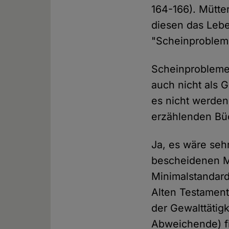
164-166). Mütte
diesen das Lebe
"Scheinproblem
Scheinprobleme 
auch nicht als 
es nicht werden.
erzählenden Büc
Ja, es wäre seh
bescheidenen M
Minimalstandard
Alten Testament
der Gewalttätig
Abweichende) fi