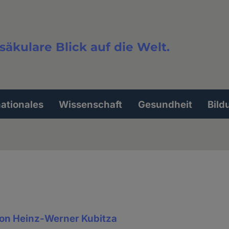
säkulare Blick auf die Welt.
extsuche
nationales
Wissenschaft
Gesundheit
Bild
on Heinz-Werner Kubitza