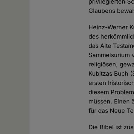
privilegierten 
Glaubens bewah
Heinz-Werner Ku
des herkömmlich
das Alte Testame
Sammelsurium v
religiösen, gew
Kubitzas Buch (
ersten historisc
diesem Problem
müssen. Einen ä
für das Neue Te
Die Bibel ist zu