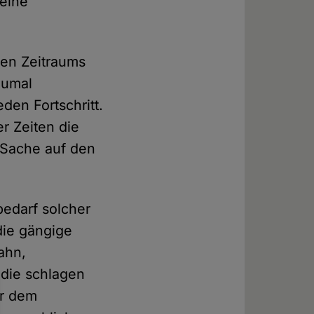
keine
hen Zeitraums
zumal
en Fortschritt.
r Zeiten die
 Sache auf den
bedarf solcher
die gängige
ahn,
die schlagen
er dem