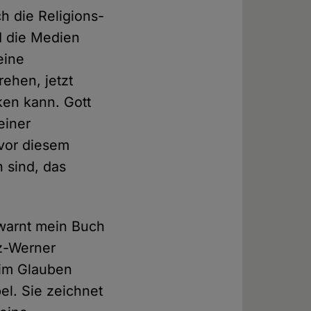
ch die Religions-
d die Medien
eine
ehen, jetzt
ken kann. Gott
einer
vor diesem
n sind, das
 warnt mein Buch
nz-Werner
 im Glauben
el. Sie zeichnet