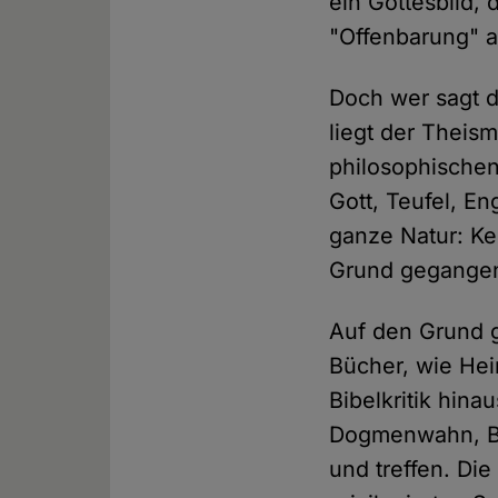
ein Gottesbild, 
"Offenbarung" a
Doch wer sagt d
liegt der Theis
philosophischen
Gott, Teufel, E
ganze Natur: Ke
Grund gegangen
Auf den Grund g
Bücher, wie Hei
Bibelkritik hin
Dogmenwahn, Bi
und treffen. Di