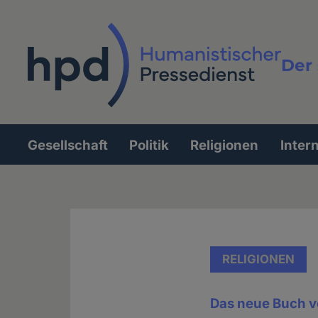
Direkt
zum
Inhalt
Der 
Vollt
Gesellschaft
Politik
Religionen
Inter
Hauptnavigation
RELIGIONEN
Das neue Buch v