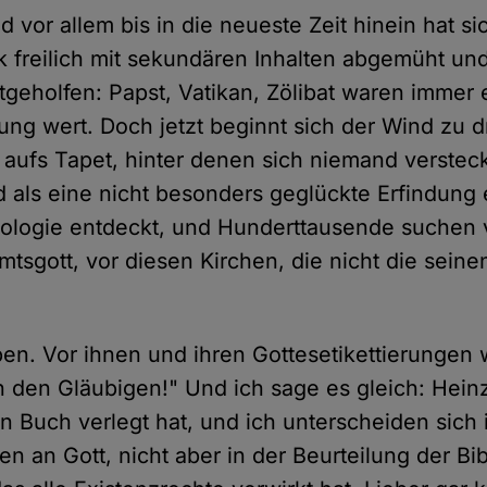
d vor allem bis in die neueste Zeit hinein hat si
ik freilich mit sekundären Inhalten abgemüht un
itgeholfen: Papst, Vatikan, Zölibat waren immer 
ng wert. Doch jetzt beginnt sich der Wind zu dr
aufs Tapet, hinter denen sich niemand verstec
als eine nicht besonders geglückte Erfindung 
ologie entdeckt, und Hunderttausende suchen 
tsgott, vor diesen Kirchen, die nicht die seine
ben. Vor ihnen und ihren Gottesetikettierungen
on den Gläubigen!" Und ich sage es gleich: Hei
in Buch verlegt hat, und ich unterscheiden sich
n an Gott, nicht aber in der Beurteilung der Bib