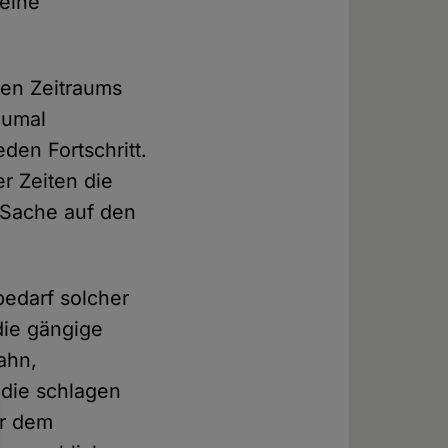
keine
hen Zeitraums
zumal
en Fortschritt.
r Zeiten die
 Sache auf den
bedarf solcher
die gängige
ahn,
die schlagen
er dem