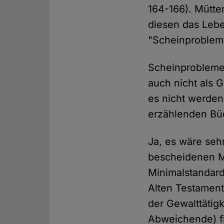
164-166). Mütte
diesen das Lebe
"Scheinproblem
Scheinprobleme 
auch nicht als 
es nicht werden.
erzählenden Büc
Ja, es wäre seh
bescheidenen M
Minimalstandard
Alten Testament
der Gewalttätig
Abweichende) fi