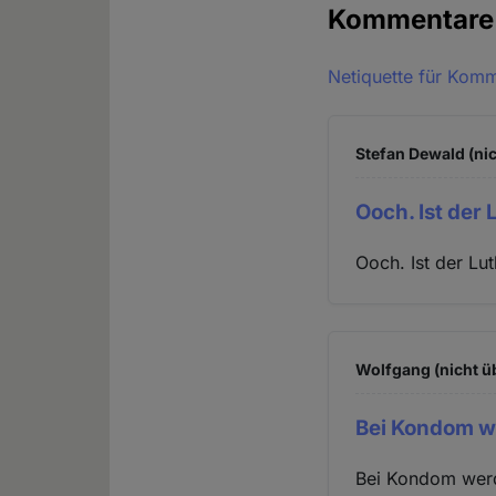
Kommentar
Netiquette für Kom
Stefan Dewald (nic
Ooch. Ist der 
Ooch. Ist der Lu
Wolfgang (nicht ü
Bei Kondom we
Bei Kondom werd