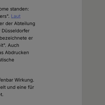
dome standen:
ers".
Laut
ter der Abteilung
 Düsseldorfer
 bezeichnete er
it". Auch
Das Abdrucken
stische
fenbar Wirkung.
lt und eine für
t.