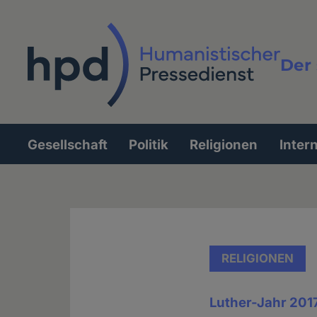
Direkt
zum
Inhalt
Der 
Vollt
Gesellschaft
Politik
Religionen
Inter
Hauptnavigation
RELIGIONEN
Luther-Jahr 201