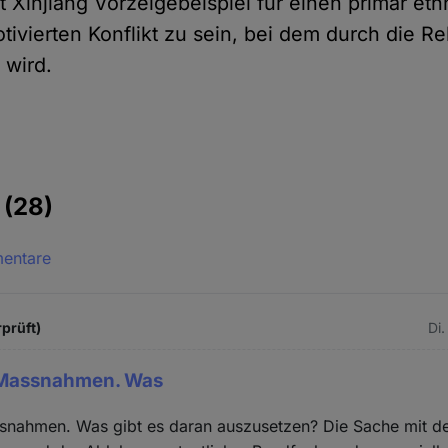
t Xinjiang Vorzeigebeispiel für einen primär et
otivierten Konflikt zu sein, bei dem durch die Rel
 wird.
e
(28)
mentare
rprüft)
Di.
 Massnahmen. Was
ssnahmen. Was gibt es daran auszusetzen? Die Sache mit d