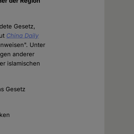
ner der Region
dete Gesetz,
aut
China Daily
inweisen". Unter
igen anderer
er islamischen
as Gesetz
nken