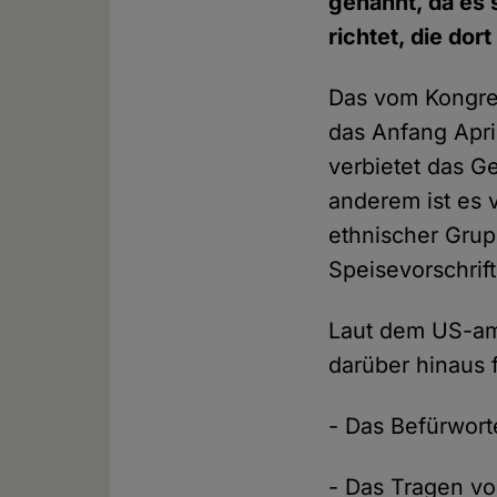
genannt, da es 
richtet, die dor
Das vom Kongre
das Anfang April
verbietet das G
anderem ist es 
ethnischer Grup
Speisevorschrif
Laut dem US-am
darüber hinaus 
- Das Befürwor
- Das Tragen vo