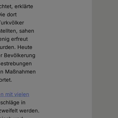
htet, erklärte
ie dort
urkvölker
tellten, sahen
nig erfreut
wurden. Heute
er Bevölkerung
 Bestrebungen
rfen Maßnahmen
rtet.
n mit vielen
schläge in
zweifelt werden.