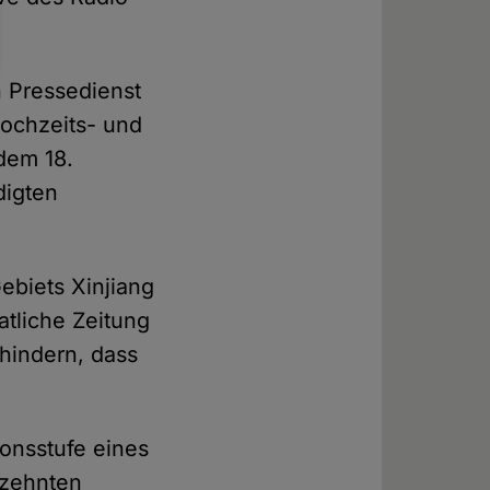
n Pressedienst
Hochzeits- und
dem 18.
digten
biets Xinjiang
aatliche Zeitung
hindern, dass
ionsstufe eines
hrzehnten