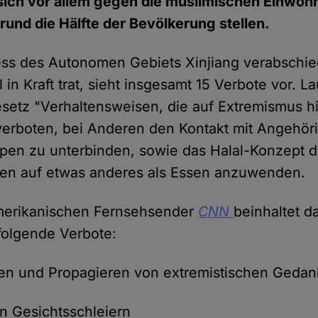
sich vor allem gegen die muslimischen Einwoh
t rund die Hälfte der Bevölkerung stellen.
ss des Autonomen Gebiets Xinjiang verabschie
 in Kraft trat, sieht insgesamt 15 Verbote vor. L
esetz "Verhaltensweisen, die auf Extremismus h
verboten, bei Anderen den Kontakt mit Angehör
pen zu unterbinden, sowie das Halal-Konzept d
ten auf etwas anderes als Essen anzuwenden.
erikanischen Fernsehsender
CNN
beinhaltet d
folgende Verbote:
ten und Propagieren von extremistischen Geda
n Gesichtsschleiern