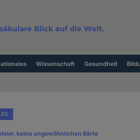
säkulare Blick auf die Welt.
extsuche
nationales
Wissenschaft
Gesundheit
Bild
LES
hleier, keine ungewöhnlichen Bärte