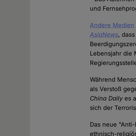
und Fernsehpr
Andere
Medien
AsiaNews
, das
Beerdigungszer
Lebensjahr die
Regierungsstell
Während Mensch
als Verstoß gege
China Daily
es a
sich der Terrori
Das neue "Anti-I
ethnisch-religiö