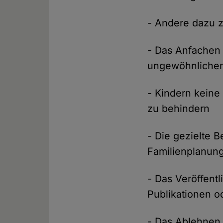
- Andere dazu z
- Das Anfachen
ungewöhnliche
- Kindern keine
zu behindern
- Die gezielte 
Familienplanung
- Das Veröffent
Publikationen o
- Das Ablehnen 