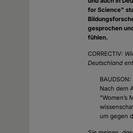
und auch in Deu
for Science" sta
Bildungsforsch
gesprochen und 
fühlen.
CORRECTIV:
Wi
Deutschland en
BAUDSON: W
Nach dem Am
"Women’s M
wissenschaf
um gegen di
Sie meinen, das