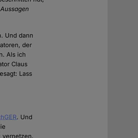
e Aussagen
n. Und dann
atoren, der
. Als ich
ator Claus
esagt: Lass
chGER
. Und
ie
u vernetzen.