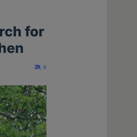
rch for
ehen
4