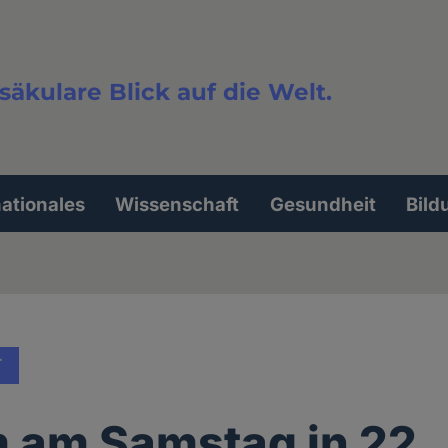
säkulare Blick auf die Welt.
extsuche
nationales
Wissenschaft
Gesundheit
Bild
T
 am Samstag in 22