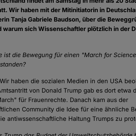
tschland findet am Samstag in mehr als 20 St
tt. Wir haben mit der Mitinitiatorin in Deutschl
erin Tanja Gabriele Baudson, über die Bewegg
warum sich Wissenschaftler plötzlich in der 
e ist die Bewegung für einen "March for Science
tstanden?
ir haben die sozialen Medien in den USA beo
tsantritt von Donald Trump gab es dort etwa 
arch" für Frauenrechte. Danach kam aus der
tlichen Community die Idee für eine ähnliche
e antiwssenschaftliche Haltung Trumps zu prot
s Trump das Budget der Umweltschutzbehörde b