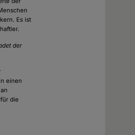
erte der
n Menschen
kern. Es ist
aftler.
adet der
r
 in einen
 an
für die