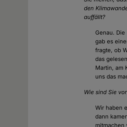
den Klimawandel
auffällt?
Genau. Die 
gab es eine
fragte, ob 
das gelesen
Martin, am 
uns das ma
Wie sind Sie v
Wir haben 
dann kamen 
mitmachen w