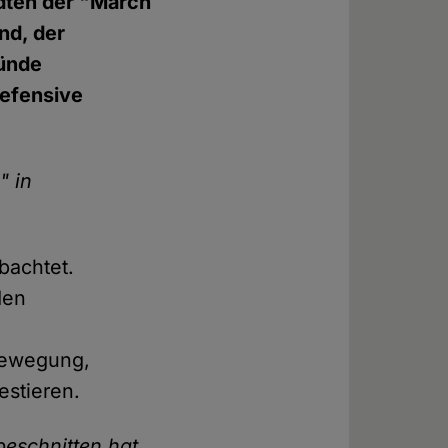
ädten der "March
and, der
ründe
Defensive
" in
bachtet.
den
 Bewegung,
estieren.
eschnitten hat,