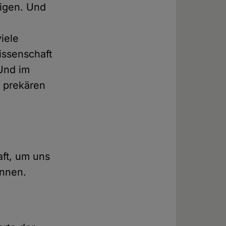
eigen. Und
iele
issenschaft
Und im
e prekären
aft, um uns
önnen.