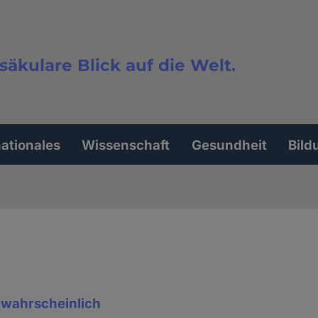
säkulare Blick auf die Welt.
extsuche
nationales
Wissenschaft
Gesundheit
Bild
d wahrscheinlich