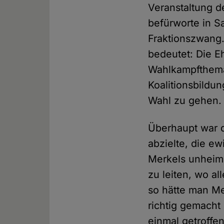
Veranstaltung de
befürworte in S
Fraktionszwang.
bedeutet: Die E
Wahlkampfthema 
Koalitionsbildu
Wahl zu gehen. 
Überhaupt war d
abzielte, die ew
Merkels unheimli
zu leiten, wo al
so hätte man Mer
richtig gemacht 
einmal getroffe