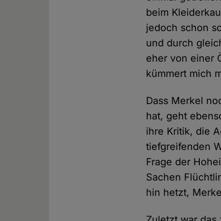
beim Kleiderkauf
jedoch schon so 
und durch gleic
eher von einer
kümmert mich m
Dass Merkel noc
hat, geht ebenso
ihre Kritik, di
tiefgreifenden 
Frage der Hohei
Sachen Flüchtli
hin hetzt, Merkel
Zuletzt war das