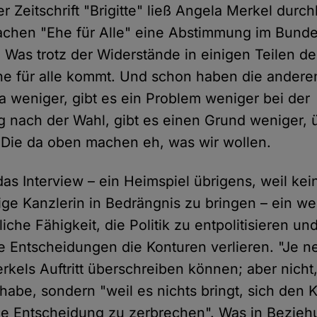
r Zeitschrift "Brigitte" ließ Angela Merkel durch
achen "Ehe für Alle" eine Abstimmung im Bund
 Was trotz der Widerstände in einigen Teilen d
he für alle kommt. Und schon haben die anderen
weniger, gibt es ein Problem weniger bei der
ng nach der Wahl, gibt es einen Grund weniger, 
Die da oben machen eh, was wir wollen.
as Interview – ein Heimspiel übrigens, weil kei
ige Kanzlerin in Bedrängnis zu bringen – ein wei
che Fähigkeit, die Politik zu entpolitisieren u
le Entscheidungen die Konturen verlieren. "Je ne 
kels Auftritt überschreiben können; aber nicht, 
habe, sondern "weil es nichts bringt, sich den 
ne Entscheidung zu zerbrechen". Was in Bezieh