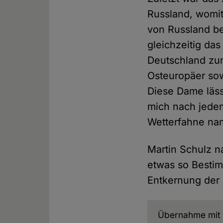
Russland, womit
von Russland be
gleichzeitig das
Deutschland zu
Osteuropäer sow
Diese Dame läss
mich nach jedem
Wetterfahne na
Martin Schulz n
etwas so Bestim
Entkernung der 
Übernahme mit 