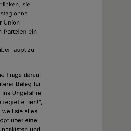
blicken, sie
estag ohne
er Union
 Parteien ein
überhaupt zur
ne Frage darauf
terer Beleg für
nd ins Ungefähre
regrette rien!",
weil sie alles
Kopf über eine
ungskisten und