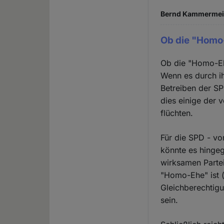
Bernd Kammermeier
Ob die "Homo
Ob die "Homo-Eh
Wenn es durch ih
Betreiben der S
dies einige der 
flüchten.
Für die SPD - v
könnte es hingeg
wirksamen Partei
"Homo-Ehe" ist (
Gleichberechtig
sein.