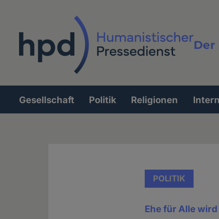
Direkt
zum
Inhalt
Der 
Vollt
Gesellschaft
Politik
Religionen
Inter
Hauptnavigation
POLITIK
Ehe für Alle wir