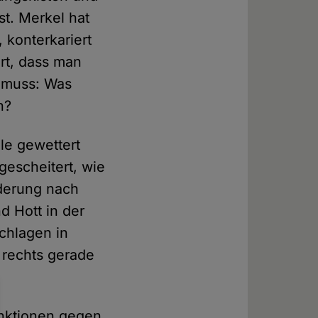
st. Merkel hat
 konterkariert
rt, dass man
 muss: Was
n?
le gewettert
 gescheitert, wie
rderung nach
d Hott in der
chlagen in
r rechts gerade
anktionen gegen