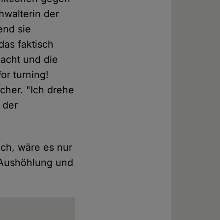
hwalterin der
end sie
das faktisch
acht und die
or turning!
cher. "Ich drehe
 der
Ach, wäre es nur
 Aushöhlung und