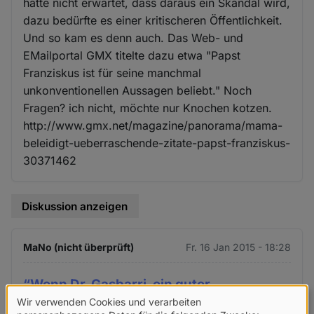
hätte nicht erwartet, dass daraus ein Skandal wird,
dazu bedürfte es einer kritischeren Öffentlichkeit.
Und so kam es denn auch. Das Web- und
EMailportal GMX titelte dazu etwa "Papst
Franziskus ist für seine manchmal
unkonventionellen Aussagen beliebt." Noch
Fragen? ich nicht, möchte nur Knochen kotzen.
http://www.gmx.net/magazine/panorama/mama-
beleidigt-ueberraschende-zitate-papst-franziskus-
30371462
Diskussion anzeigen
MaNo (nicht überprüft)
Fr. 16 Jan 2015 - 18:28
“Wenn Dr. Gasbarri, ein guter
Wir verwenden Cookies und verarbeiten