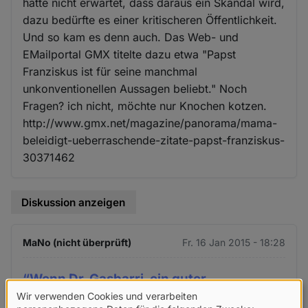
hätte nicht erwartet, dass daraus ein Skandal wird,
dazu bedürfte es einer kritischeren Öffentlichkeit.
Und so kam es denn auch. Das Web- und
EMailportal GMX titelte dazu etwa "Papst
Franziskus ist für seine manchmal
unkonventionellen Aussagen beliebt." Noch
Fragen? ich nicht, möchte nur Knochen kotzen.
http://www.gmx.net/magazine/panorama/mama-
beleidigt-ueberraschende-zitate-papst-franziskus-
30371462
Diskussion anzeigen
MaNo (nicht überprüft)
Fr. 16 Jan 2015 - 18:28
“Wenn Dr. Gasbarri, ein guter
Wir verwenden Cookies und verarbeiten