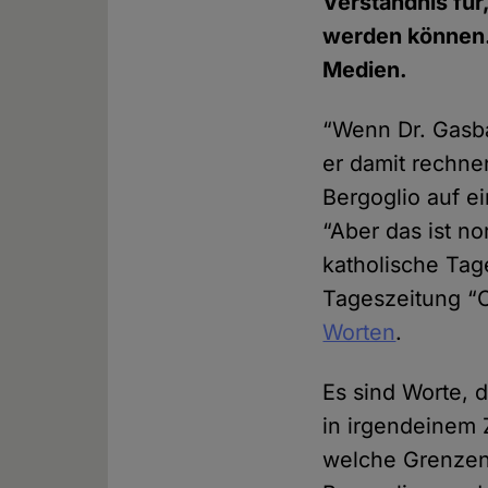
Verständnis für
werden können.
Medien.
“Wenn Dr. Gasba
er damit rechne
Bergoglio auf e
“Aber das ist n
katholische Tag
Tageszeitung “Co
Worten
.
Es sind Worte, 
in irgendeinem 
welche Grenzen 