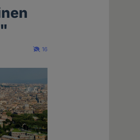
inen
"
16