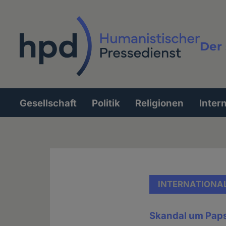
Direkt
zum
Inhalt
Der 
Vollt
Gesellschaft
Politik
Religionen
Inter
Hauptnavigation
INTERNATIONA
Skandal um Paps