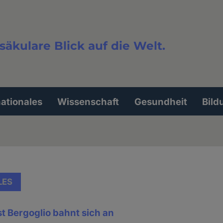
säkulare Blick auf die Welt.
extsuche
nationales
Wissenschaft
Gesundheit
Bild
LES
t Bergoglio bahnt sich an