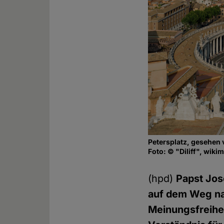
Petersplatz, gesehen
Foto: © "Diliff", wiki
(hpd)
Papst Jos
auf dem Weg nac
Meinungsfreihei