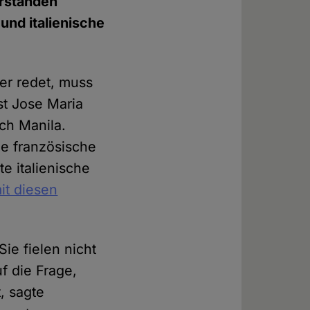
erstanden
nd italienische
er redet, muss
st Jose Maria
ch Manila.
ie französische
e italienische
it diesen
ie fielen nicht
f die Frage,
, sagte