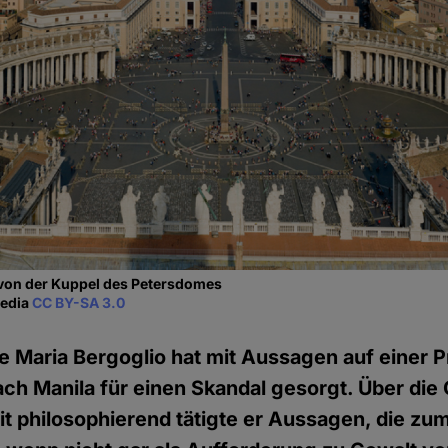
 von der Kuppel des Petersdomes
media
CC BY-SA 3.0
e Maria Bergoglio hat mit Aussagen auf einer 
h Manila für einen Skandal gesorgt. Über die
t philosophierend tätigte er Aussagen, die zum