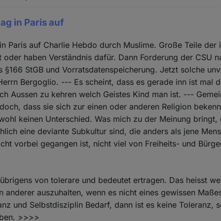
ag in Paris auf
in Paris auf Charlie Hebdo durch Muslime. Große Teile der 
t oder haben Verständnis dafür. Dann Forderung der CSU n
s §166 StGB und Vorratsdatenspeicherung. Jetzt solche un
errn Bergoglio. --- Es scheint, dass es gerade inn ist mal d
ch Aussen zu kehren welch Geistes Kind man ist. --- Gemein
doch, dass sie sich zur einen oder anderen Religion beken
 wohl keinen Unterschied. Was mich zu der Meinung bringt, 
chlich eine deviante Subkultur sind, die anders als jene Me
cht vorbei gegangen ist, nicht viel von Freiheits- und Bürge
brigens von tolerare und bedeutet ertragen. Das heisst we
n anderer auszuhalten, wenn es nicht eines gewissen Maße
anz und Selbstdisziplin Bedarf, dann ist es keine Toleranz, 
lben. >>>>