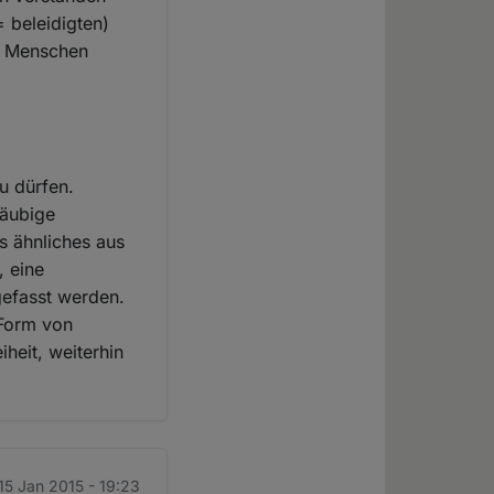
= beleidigten)
se Menschen
u dürfen.
läubige
s ähnliches aus
, eine
fgefasst werden.
 Form von
heit, weiterhin
15 Jan 2015 - 19:23