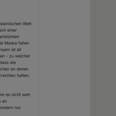
islamischen Welt
ach einer
verblümten
ie Maske fallen
sam ist all
nen - zu welcher
dass die
nschen an denen
rrechten halten.
nn es nicht weh
s an
sondern nur