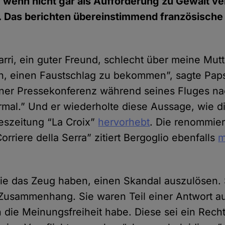
, wenn nicht gar als Aufforderung zu Gewalt v
 Das berichten übereinstimmend französische u
rri, ein guter Freund, schlecht über meine Mutt
n, einen Faustschlag zu bekommen”, sagte Pap
iner Pressekonferenz während seines Fluges na
ormal.” Und er wiederholte diese Aussage, wie d
eszeitung “La Croix”
hervorhebt
. Die renommiert
rriere della Serra” zitiert Bergoglio ebenfalls
m
die das Zeug haben, einen Skandal auszulösen. S
Zusammenhang. Sie waren Teil einer Antwort au
die Meinungsfreiheit habe. Diese sei ein Recht