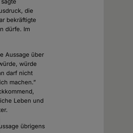
 sagte
usdruck, die
r bekräftigte
n dürfe. Im
ine Aussage über
 würde, würde
n darf nicht
lich machen.”
rückkommend,
hliche Leben und
er.
ussage übrigens