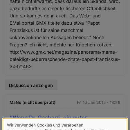
hätte nicht erwartet, dass daraus ein Skandal wird,
dazu bedürfte es einer kritischeren Öffentlichkeit.
Und so kam es denn auch. Das Web- und
EMailportal GMX titelte dazu etwa "Papst
Franziskus ist für seine manchmal
unkonventionellen Aussagen beliebt." Noch
Fragen? ich nicht, möchte nur Knochen kotzen.
http://www.gmx.net/magazine/panorama/mama-
beleidigt-ueberraschende-zitate-papst-franziskus-
30371462
Diskussion anzeigen
MaNo (nicht überprüft)
Fr. 16 Jan 2015 - 18:28
“Wenn Dr. Gasbarri, ein guter
Wir verwenden Cookies und verarbeiten