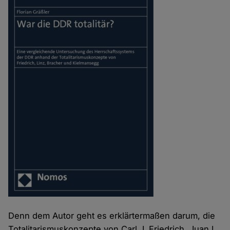
Denn dem Autor geht es erklärtermaßen darum, die
Totalitarismuskonzepte von Carl J. Friedrich, Juan L.