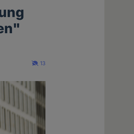
fung
en"
13