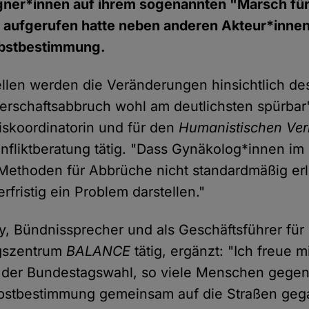
ner*innen auf ihrem sogenannten "Marsch für
 aufgerufen hatte neben anderen Akteur*innen
elbstbestimmung.
ellen werden die Veränderungen hinsichtlich d
schaftsabbruch wohl am deutlichsten spürbar",
skoordinatorin und für den
Humanistischen Ve
liktberatung tätig. "Dass Gynäkolog*innen im
Methoden für Abbrüche nicht standardmäßig erl
erfristig ein Problem darstellen."
, Bündnissprecher und als Geschäftsführer für
gszentrum
BALANCE
tätig, ergänzt: "Ich freue m
 der Bundestagswahl, so viele Menschen gege
lbstbestimmung gemeinsam auf die Straßen geg