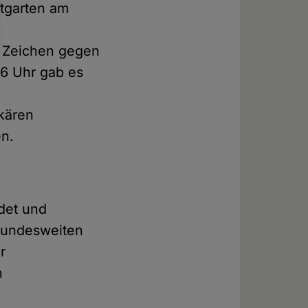
stgarten am
s Zeichen gegen
6 Uhr gab es
kären
en.
det und
 bundesweiten
r
n