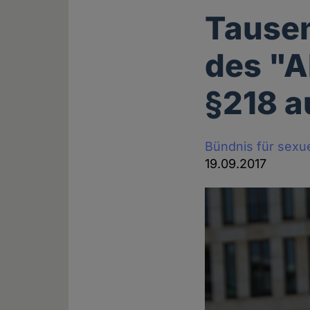
Tausen
des "A
§218 a
Bündnis für sexu
19.09.2017