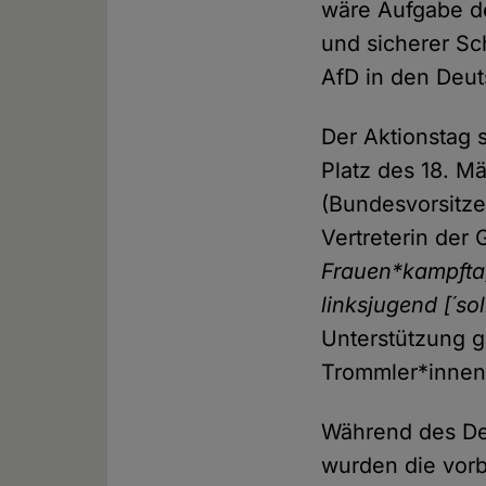
wäre Aufgabe der
und sicherer Sc
AfD in den Deuts
Der Aktionstag 
Platz des 18. M
(Bundesvorsitz
Vertreterin der
Frauen*kampft
linksjugend [´sol
Unterstützung g
Trommler*inne
Während des De
wurden die vor