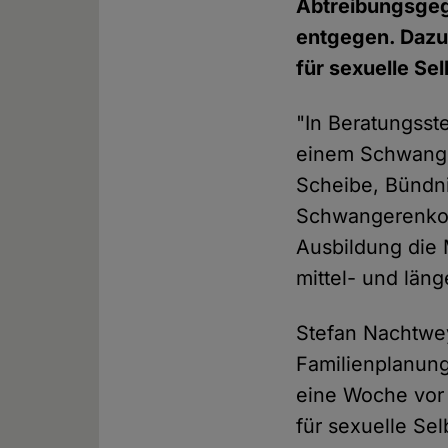
Abtreibungsgeg
entgegen. Dazu
für sexuelle S
"In Beratungsst
einem Schwanger
Scheibe, Bündni
Schwangerenkonf
Ausbildung die 
mittel- und läng
Stefan Nachtwey
Familienplanun
eine Woche vor
für sexuelle Se