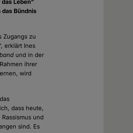
 das Leben"
 das Bündnis
es Zugangs zu
 erklärt Ines
rband
und in der
 Rahmen ihrer
ernen, wird
 das
ich, dass heute,
n Rassismus und
angen sind. Es