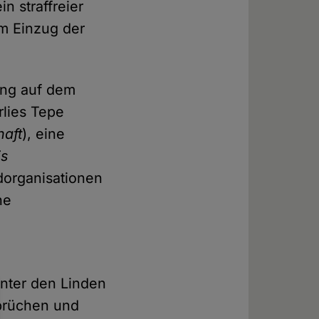
n straffreier
m Einzug der
ung auf dem
rlies Tepe
haft
), eine
is
dorganisationen
he
nter den Linden
prüchen und