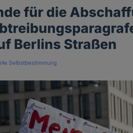
de für die Abschaf
btreibungsparagraf
uf Berlins Straßen
elle Selbstbestimmung