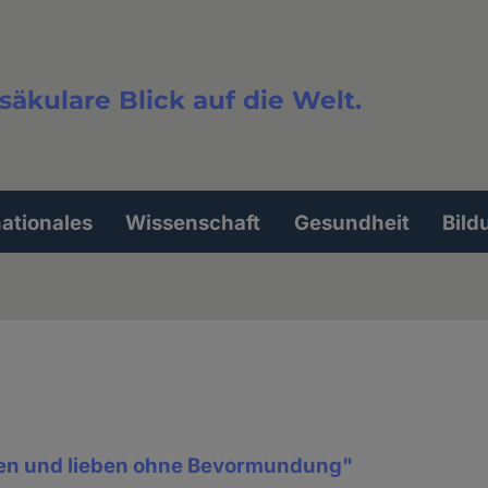
säkulare Blick auf die Welt.
extsuche
nationales
Wissenschaft
Gesundheit
Bild
ben und lieben ohne Bevormundung"