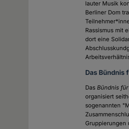
lauter Musik ko
Berliner Dom tr
Teilnehmer*inne
Rassismus mit 
dort eine Solid
Abschlusskundg
Arbeitsverhältn
Das Bündnis 
Das
Bündnis für
organisiert sei
sogenannten "Ma
Zusammenschluss
Gruppierungen u