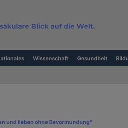
säkulare Blick auf die Welt.
extsuche
nationales
Wissenschaft
Gesundheit
Bild
ben und lieben ohne Bevormundung"