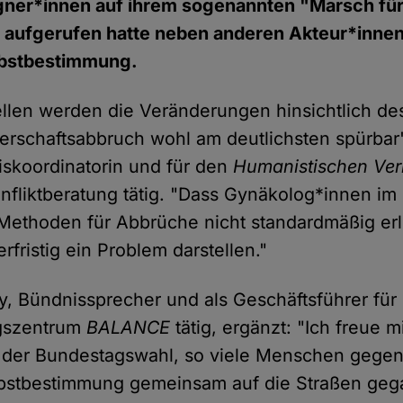
ner*innen auf ihrem sogenannten "Marsch für
 aufgerufen hatte neben anderen Akteur*innen
elbstbestimmung.
ellen werden die Veränderungen hinsichtlich d
schaftsabbruch wohl am deutlichsten spürbar",
skoordinatorin und für den
Humanistischen Ve
liktberatung tätig. "Dass Gynäkolog*innen im
Methoden für Abbrüche nicht standardmäßig erl
erfristig ein Problem darstellen."
, Bündnissprecher und als Geschäftsführer für
gszentrum
BALANCE
tätig, ergänzt: "Ich freue m
 der Bundestagswahl, so viele Menschen gege
lbstbestimmung gemeinsam auf die Straßen geg