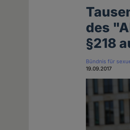
Tausen
des "A
§218 a
Bündnis für sexu
19.09.2017