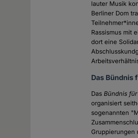
lauter Musik ko
Berliner Dom tr
Teilnehmer*inne
Rassismus mit 
dort eine Solid
Abschlusskundg
Arbeitsverhältn
Das Bündnis 
Das
Bündnis für
organisiert sei
sogenannten "Ma
Zusammenschluss
Gruppierungen u