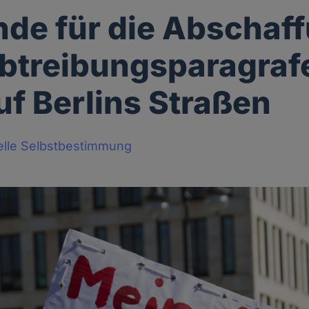
de für die Abschaf
btreibungsparagraf
uf Berlins Straßen
elle Selbstbestimmung