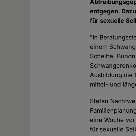
Abtreibungsgeg
entgegen. Dazu
für sexuelle S
"In Beratungsst
einem Schwanger
Scheibe, Bündni
Schwangerenkonf
Ausbildung die 
mittel- und läng
Stefan Nachtwey
Familienplanun
eine Woche vor
für sexuelle Se