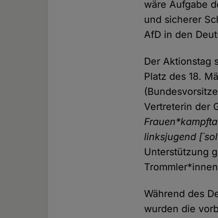
wäre Aufgabe der
und sicherer Sc
AfD in den Deuts
Der Aktionstag 
Platz des 18. M
(Bundesvorsitz
Vertreterin der
Frauen*kampft
linksjugend [´sol
Unterstützung g
Trommler*inne
Während des De
wurden die vor