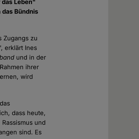
 das Leben"
 das Bündnis
es Zugangs zu
 erklärt Ines
rband
und in der
 Rahmen ihrer
ernen, wird
 das
ich, dass heute,
n Rassismus und
angen sind. Es