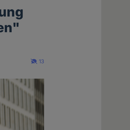
fung
en"
13