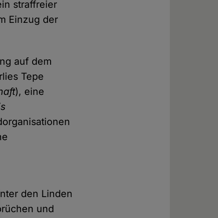
n straffreier
m Einzug der
ung auf dem
rlies Tepe
haft
), eine
is
dorganisationen
he
nter den Linden
prüchen und