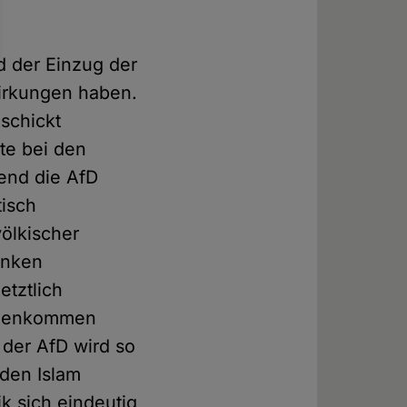
d der Einzug der
wirkungen haben.
schickt
te bei den
rend die AfD
tisch
ölkischer
inken
etztlich
gegenkommen
 der AfD wird so
 den Islam
ik sich eindeutig