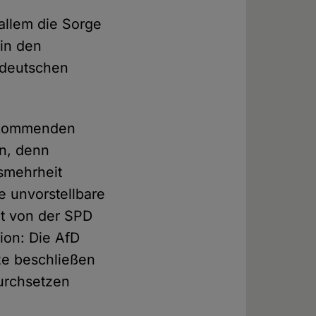
allem die Sorge
 in den
 deutschen
r kommenden
en, denn
smehrheit
e unvorstellbare
it von der SPD
ion: Die AfD
tze beschließen
durchsetzen