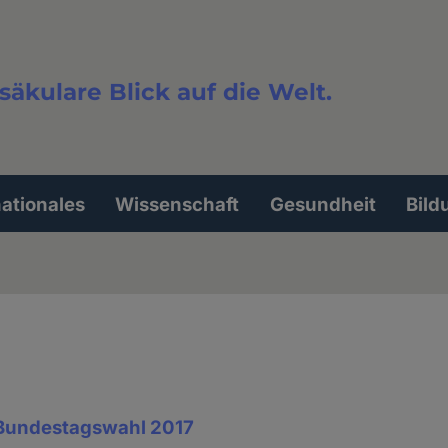
säkulare Blick auf die Welt.
extsuche
nationales
Wissenschaft
Gesundheit
Bild
Bundestagswahl 2017