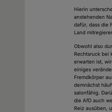
Hierin untersch
anstehenden Nat
dafür, dass die
Land mitregiere
Obwohl also dur
Rechtsruck bei 
erwarten ist, w
einiges verände
Fremdkörper aus
demnächst häufi
salonfähig. Dar
die AfD auch we
Reiz ausüben, u