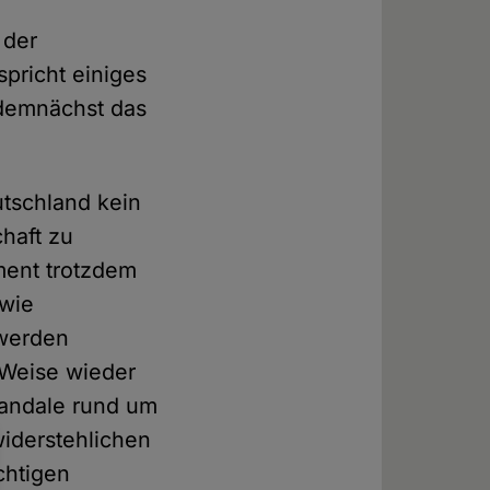
 der
pricht einiges
 demnächst das
tschland kein
haft zu
ment trotzdem
 wie
 werden
 Weise wieder
kandale rund um
widerstehlichen
chtigen