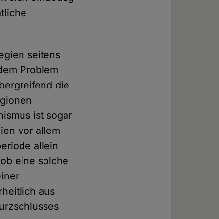
tliche
legien seitens
t dem Problem
übergreifend die
igionen
nismus ist sogar
ien vor allem
riode allein
 ob eine solche
einer
heitlich aus
Kurzschlusses