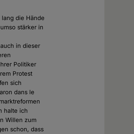
e lang die Hände
 umso stärker in
auch in dieser
eren
rer Politiker
hrem Protest
fen sich
aron dans le
marktreformen
 halte ich
en Willen zum
egen schon, dass