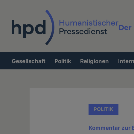
Direkt
zum
Inhalt
Der 
Vollt
Gesellschaft
Politik
Religionen
Inter
Hauptnavigation
POLITIK
Kommentar zur 