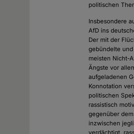
politischen The
Insbesondere au
AfD ins deutsch
Der mit der Flü
gebündelte und 
meisten Nicht-A
Ängste vor alle
aufgeladenen Ge
Konnotation ver
politischen Spek
rassistisch mot
gegenüber dem I
inzwischen jegli
verdächtigt, ras