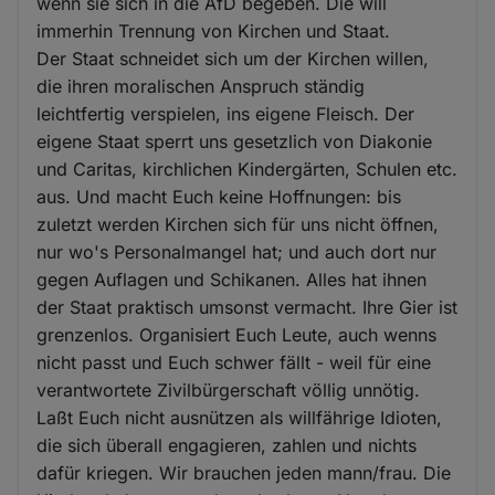
Cookies
wenn sie sich in die AfD begeben. Die will
immerhin Trennung von Kirchen und Staat.
Der Staat schneidet sich um der Kirchen willen,
die ihren moralischen Anspruch ständig
leichtfertig verspielen, ins eigene Fleisch. Der
eigene Staat sperrt uns gesetzlich von Diakonie
und Caritas, kirchlichen Kindergärten, Schulen etc.
aus. Und macht Euch keine Hoffnungen: bis
zuletzt werden Kirchen sich für uns nicht öffnen,
nur wo's Personalmangel hat; und auch dort nur
gegen Auflagen und Schikanen. Alles hat ihnen
der Staat praktisch umsonst vermacht. Ihre Gier ist
grenzenlos. Organisiert Euch Leute, auch wenns
nicht passt und Euch schwer fällt - weil für eine
verantwortete Zivilbürgerschaft völlig unnötig.
Laßt Euch nicht ausnützen als willfährige Idioten,
die sich überall engagieren, zahlen und nichts
dafür kriegen. Wir brauchen jeden mann/frau. Die