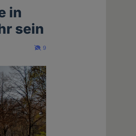
e in
hr sein
9