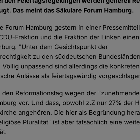
ei den Feiertagsregelungen werden generell Re
zugt. Das meint das Säkulare Forum Hamburg.
e Forum Hamburg gestern in einer Pressemitteilu
CDU-Fraktion und die Fraktion der Linken einen
mburg. "Unter dem Gesichtspunkt der
echtigkeit zu den süddeutschen Bundesländern
. Völlig unpassend sind allerdings die konkrete
rische Anlässe als feiertagswürdig vorgeschlage
t den Reformationstag wegen der "zunehmenden
Hamburg vor. Und dass, obwohl z.Z nur 27% der
kirche angehören. Die hier als Begründung he
igiöse Pluralität" ist aber tatsächlich eine we
ät.