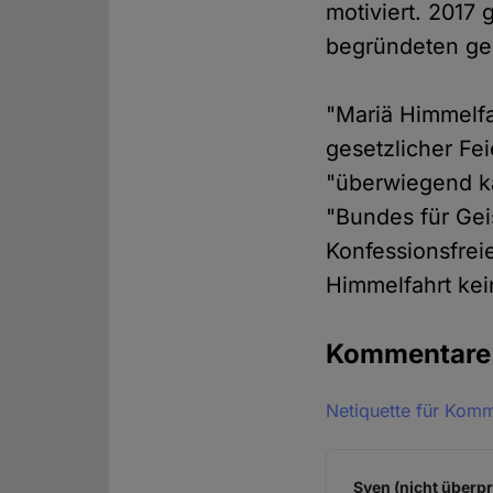
motiviert. 2017 
begründeten ges
"Mariä Himmelfa
gesetzlicher Fe
"überwiegend k
"Bundes für Gei
Konfessionsfrei
Himmelfahrt kei
Kommentar
Netiquette für Kom
Sven (nicht überpr