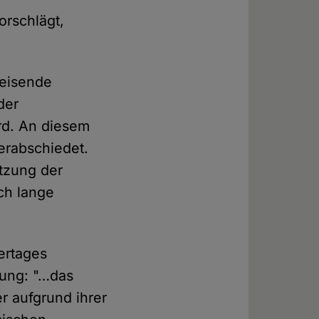
orschlägt,
weisende
der
rd. An diesem
erabschiedet.
tzung der
ch lange
ertages
ärung: "…das
r aufgrund ihrer