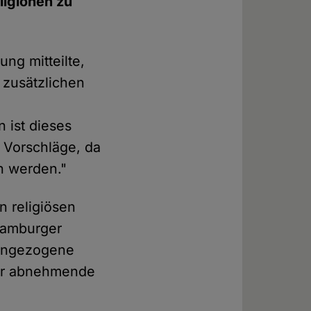
ligionen zu
ng mitteilte,
 zusätzlichen
 ist dieses
n Vorschläge, da
n werden."
 religiösen
 Hamburger
rangezogene
iter abnehmende