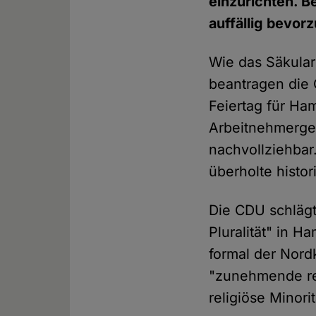
einzurichten. B
auffällig bevor
Wie das Säkular
beantragen die 
Feiertag für Ha
Arbeitnehmerger
nachvollziehbar
überholte histo
Die CDU schläg
Pluralität" in 
formal der Nord
"zunehmende rel
religiöse Minorit