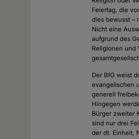
Religion oder W
Feiertag, die v
dies bewusst – 
Nicht eine Ausw
aufgrund des Ge
Religionen und 
gesamtgesellsch
Der BfG weist da
evangelischen u
generell freibe
Hingegen werde
Bürger zweiter 
sind nur drei Fe
der dt. Einheit,