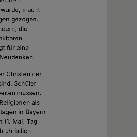
mischen
n wurde, macht
ngen gezogen.
ndern, die
enkbaren
t für eine
s Neudenken."
er Christen der
ind, Schüler
beiten müssen.
eligionen als
rtagen in Bayern
n (1. Mai, Tag
h christlich