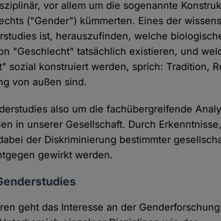
isziplinär, vor allem um die sogenannte Konstru
echts ("Gender") kümmerten. Eines der wissens
rstudies ist, herauszufinden, welche biologisch
 "Geschlecht" tatsächlich existieren, und wel
 sozial konstruiert werden, sprich: Tradition, 
ng von außen sind.
derstudies also um die fachübergreifende Anal
len in unserer Gesellschaft. Durch Erkenntniss
dabei der Diskriminierung bestimmter gesellscha
tgegen gewirkt werden.
 Genderstudies
hren geht das Interesse an der Genderforschung,