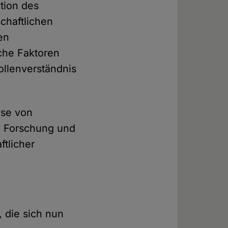
ktion des
chaftlichen
en
che Faktoren
Rollenverständnis
yse von
e, Forschung und
ftlicher
 die sich nun