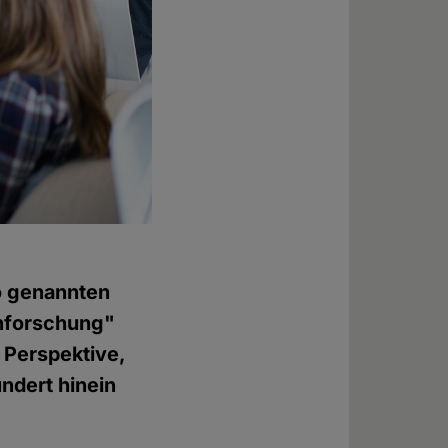
o genannten
nforschung"
n Perspektive,
undert hinein