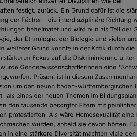
Unterbereich einzelner Disziplinen wie der
ften festigt, zurück. Ein Grund dafür ist die stä
ung der Fächer – die interdisziplinäre Richtung
ichtungen beheimatet und wird nun als Teil der G
ogie, der Ethnologie, der Biologie und vielen an
in weiterer Grund könnte in der Kritik durch die 
em stärkeren Fokus auf die Diskriminierung unte
wurde GenderwissenschaftlerInnen eine "Schwu
orgeworfen. Präsent ist in diesem Zusammenhang
ssion um den neuen baden-württembergischen L
alt" als eines der neuen Themen im Bildungspla
en den tausende besorgter Eltern mit peinliche
en protestierten. Als wäre Homosexualität eine 
chmachen würden, sobald sie davon hörten. Fü
n in eine stärkere Diversität machten viele den