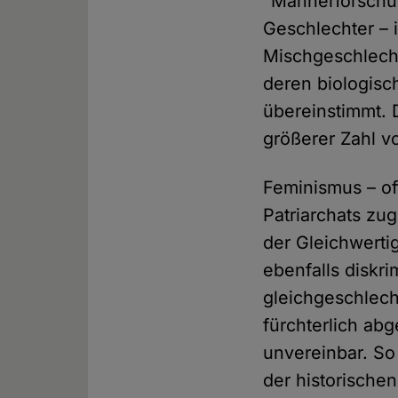
"Männerforschu
Geschlechter – i
Mischgeschlecht
deren biologisc
übereinstimmt.
größerer Zahl v
Feminismus – of
Patriarchats zug
der Gleichwerti
ebenfalls diskri
gleichgeschlech
fürchterlich ab
unvereinbar. So
der historische