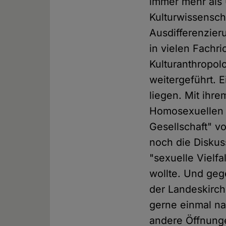
immer mehr als 
Kulturwissenscha
Ausdifferenzier
in vielen Fachr
Kulturanthropol
weitergeführt. E
liegen. Mit ihr
Homosexuellen 
Gesellschaft" v
noch die Disku
"sexuelle Vielf
wollte. Und geg
der Landeskirch
gerne einmal na
andere Öffnunge