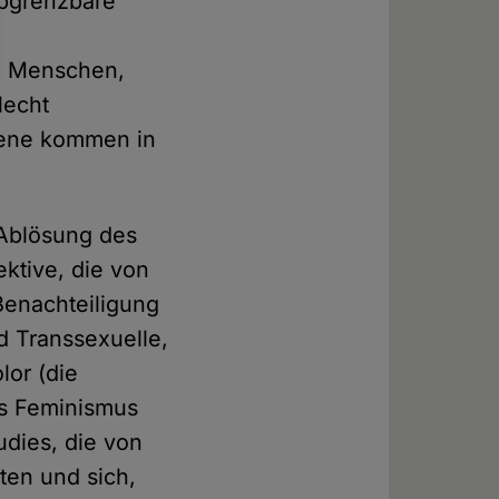
abgrenzbare
ie Menschen,
lecht
mene kommen in
 Ablösung des
ektive, die von
 Benachteiligung
nd Transsexuelle,
lor (die
es Feminismus
udies, die von
ten und sich,