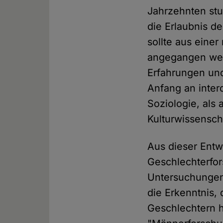
Jahrzehnten stu
die Erlaubnis d
sollte aus einer
angegangen werd
Erfahrungen und
Anfang an interd
Soziologie, als
Kulturwissensch
Aus dieser Entw
Geschlechterfor
Untersuchungen d
die Erkenntnis, 
Geschlechtern h