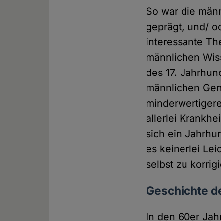
So war die män
geprägt, und/ o
interessante The
männlichen Wiss
des 17. Jahrhun
männlichen Geni
minderwertigeren
allerlei Krankh
sich ein Jahrhu
es keinerlei Le
selbst zu korrig
Geschichte d
In den 60er Jah