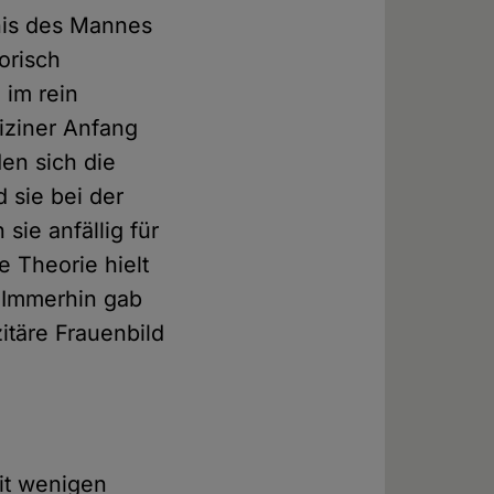
nis des Mannes
orisch
 im rein
iziner Anfang
en sich die
 sie bei der
sie anfällig für
e Theorie hielt
. Immerhin gab
itäre Frauenbild
eit wenigen