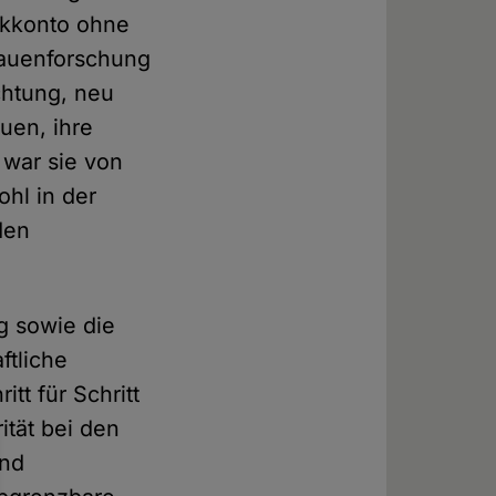
nkkonto ohne
rauenforschung
ichtung, neu
uen, ihre
 war sie von
ohl in der
den
g sowie die
ftliche
tt für Schritt
ität bei den
und