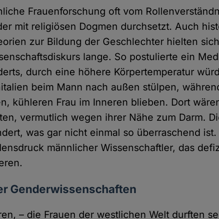
nliche Frauenforschung oft vom Rollenverständ
der mit religiösen Dogmen durchsetzt. Auch hist
orien zur Bildung der Geschlechter hielten sich
enschaftsdiskurs lange. So postulierte ein Med
derts, durch eine höhere Körpertemperatur würd
talien beim Mann nach außen stülpen, während
, kühleren Frau im Inneren blieben. Dort wären 
eiten, vermutlich wegen ihrer Nähe zum Darm. Di
ndert, was gar nicht einmal so überraschend ist
idensdruck männlicher Wissenschaftler, das defiz
ieren.
er Genderwissenschaften
ren, – die Frauen der westlichen Welt durften s