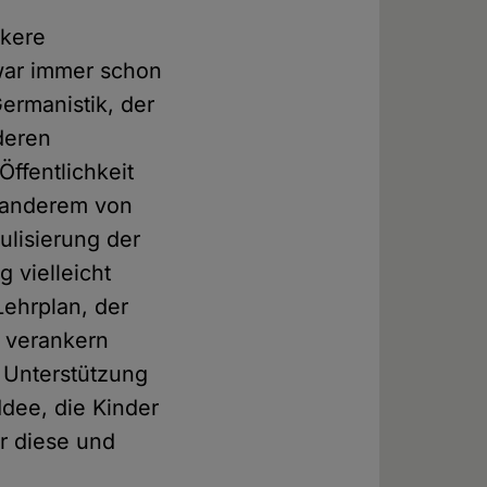
rkere
 war immer schon
ermanistik, der
deren
Öffentlichkeit
r anderem von
lisierung der
 vielleicht
ehrplan, der
n verankern
r Unterstützung
Idee, die Kinder
r diese und