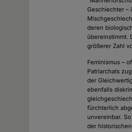
"Männerforschu
Geschlechter – i
Mischgeschlecht
deren biologisc
übereinstimmt.
größerer Zahl v
Feminismus – of
Patriarchats zug
der Gleichwerti
ebenfalls diskri
gleichgeschlech
fürchterlich ab
unvereinbar. So
der historische