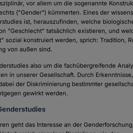
isziplinär, vor allem um die sogenannte Konstru
echts ("Gender") kümmerten. Eines der wissens
rstudies ist, herauszufinden, welche biologisch
 "Geschlecht" tatsächlich existieren, und wel
 sozial konstruiert werden, sprich: Tradition, 
ng von außen sind.
derstudies also um die fachübergreifende Anal
len in unserer Gesellschaft. Durch Erkenntniss
dabei der Diskriminierung bestimmter gesellscha
tgegen gewirkt werden.
 Genderstudies
hren geht das Interesse an der Genderforschung,