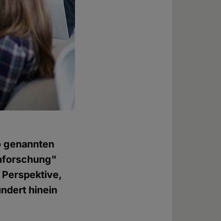
o genannten
nforschung"
n Perspektive,
undert hinein