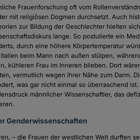
nliche Frauenforschung oft vom Rollenverständ
der mit religiösen Dogmen durchsetzt. Auch hist
orien zur Bildung der Geschlechter hielten sich
enschaftsdiskurs lange. So postulierte ein Med
derts, durch eine höhere Körpertemperatur würd
talien beim Mann nach außen stülpen, während
, kühleren Frau im Inneren blieben. Dort wären 
eiten, vermutlich wegen ihrer Nähe zum Darm. Di
ndert, was gar nicht einmal so überraschend ist
idensdruck männlicher Wissenschaftler, das defiz
ieren.
er Genderwissenschaften
ren, – die Frauen der westlichen Welt durften s