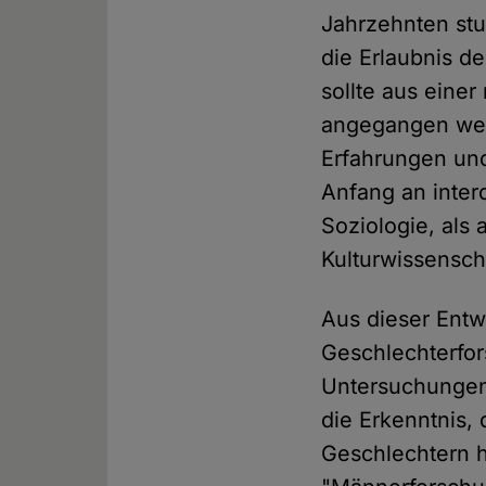
Jahrzehnten stu
die Erlaubnis d
sollte aus einer
angegangen werd
Erfahrungen und
Anfang an interd
Soziologie, als
Kulturwissensch
Aus dieser Entw
Geschlechterfor
Untersuchungen d
die Erkenntnis, 
Geschlechtern h