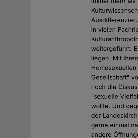
immer mehr als 
Kulturwissenscha
Ausdifferenzier
in vielen Fachr
Kulturanthropol
weitergeführt. E
liegen. Mit ihr
Homosexuellen 
Gesellschaft" v
noch die Disku
"sexuelle Vielf
wollte. Und geg
der Landeskirch
gerne einmal na
andere Öffnunge