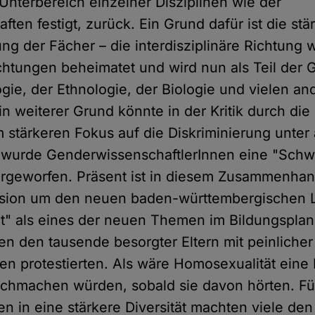
Unterbereich einzelner Disziplinen wie der
ften festigt, zurück. Ein Grund dafür ist die stä
ung der Fächer – die interdisziplinäre Richtung
ichtungen beheimatet und wird nun als Teil der G
ogie, der Ethnologie, der Biologie und vielen an
in weiterer Grund könnte in der Kritik durch die 
em stärkeren Fokus auf die Diskriminierung unte
wurde GenderwissenschaftlerInnen eine "Schwu
orgeworfen. Präsent ist in diesem Zusammenhang
ssion um den neuen baden-württembergischen L
alt" als eines der neuen Themen im Bildungspla
en den tausende besorgter Eltern mit peinliche
en protestierten. Als wäre Homosexualität eine 
chmachen würden, sobald sie davon hörten. Fü
n in eine stärkere Diversität machten viele den