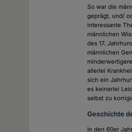
So war die män
geprägt, und/ o
interessante The
männlichen Wiss
des 17. Jahrhun
männlichen Geni
minderwertigeren
allerlei Krankh
sich ein Jahrhu
es keinerlei Le
selbst zu korrig
Geschichte d
In den 60er Jah