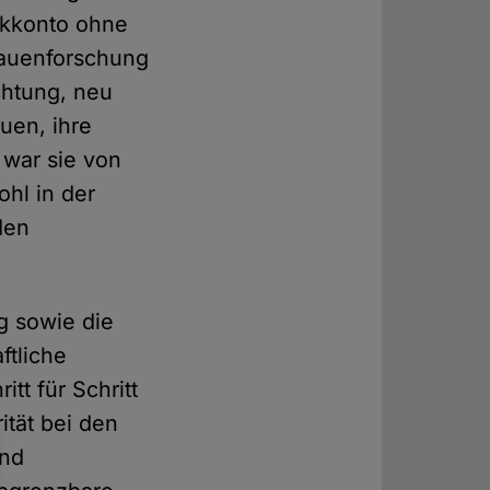
nkkonto ohne
rauenforschung
ichtung, neu
uen, ihre
 war sie von
ohl in der
den
g sowie die
ftliche
tt für Schritt
ität bei den
und