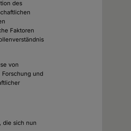
ktion des
chaftlichen
en
che Faktoren
Rollenverständnis
yse von
e, Forschung und
ftlicher
 die sich nun