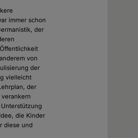
rkere
 war immer schon
ermanistik, der
deren
Öffentlichkeit
r anderem von
lisierung der
 vielleicht
ehrplan, der
n verankern
r Unterstützung
Idee, die Kinder
r diese und