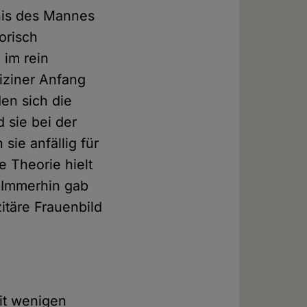
nis des Mannes
orisch
 im rein
iziner Anfang
en sich die
 sie bei der
sie anfällig für
e Theorie hielt
. Immerhin gab
itäre Frauenbild
eit wenigen