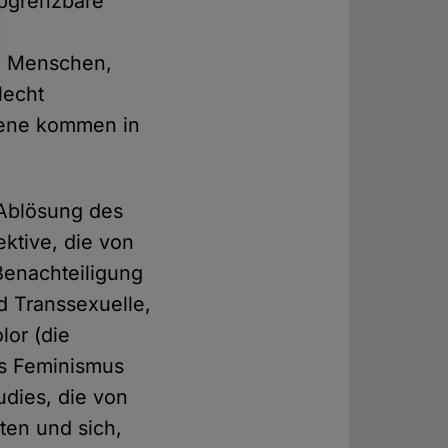
abgrenzbare
ie Menschen,
lecht
mene kommen in
 Ablösung des
ektive, die von
 Benachteiligung
nd Transsexuelle,
lor (die
es Feminismus
udies, die von
ten und sich,