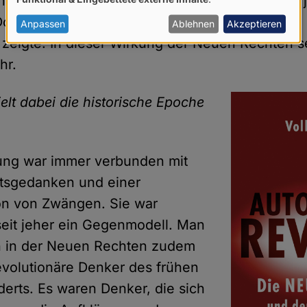
in den bürgerlichen Konservatismus hinein, wie 
von
obrindts Rhetorik von einer "Konservativen
personenbezogenen
Anpassen
Ablehnen
Akzeptieren
 zeigte. In dieser Wirkung der Neuen Rechten s
Daten
ahr.
und
Cookies
elt dabei die historische Epoche
rung war immer verbunden mit
itsgedanken und einer
on von Zwängen. Sie war
eit jeher ein Gegenmodell. Man
ch in der Neuen Rechten zudem
volutionäre Denker des frühen
derts. Es waren Denker, die sich