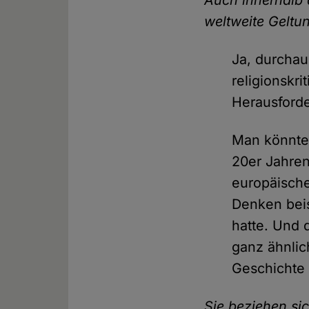
Auch innerhalb d
weltweite Geltun
Ja, durchau
religionskr
Herausforde
Man könnte
20er Jahren
europäische
Denken beis
hatte. Und d
ganz ähnlic
Geschichte 
Sie beziehen si