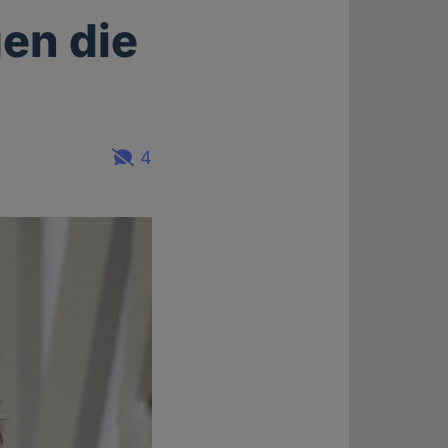
gen die
4