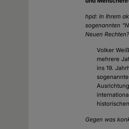
und Menschenrec
hpd: In Ihrem ak
sogenannten "N
Neuen Rechten
Volker Weiß
mehrere Jah
ins 19. Jah
sogenannten
Ausrichtung 
internation
historische
Gegen was konkr