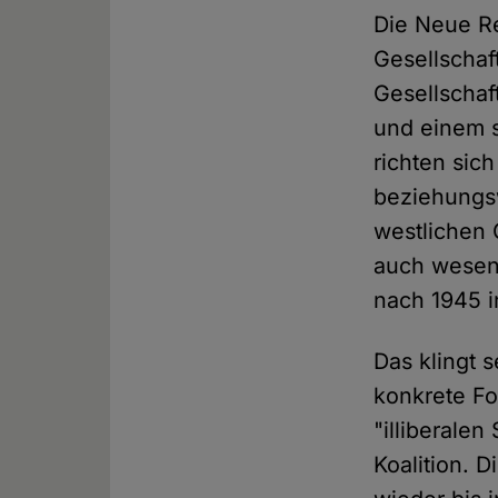
Die Neue Re
Gesellschaft
Gesellschaf
und einem s
richten sic
beziehungsw
westlichen 
auch wesen
nach 1945 i
Das klingt s
konkrete F
"illiberale
Koalition. D