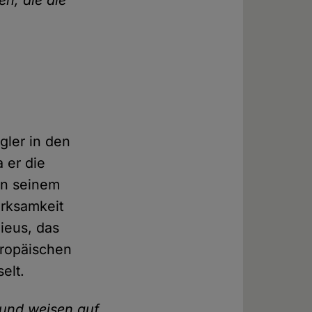
en, die die
ler in den
 er die
in seinem
erksamkeit
lieus, das
uropäischen
elt.
 und weisen auf