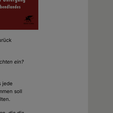
urück
chten ein?
s jede
immen soll
lten.