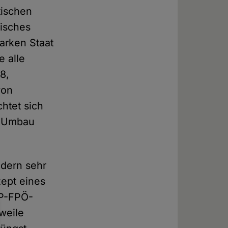
tischen
hisches
tarken Staat
e alle
8,
von
chtet sich
n Umbau
ndern sehr
ept eines
VP-FPÖ-
rweile