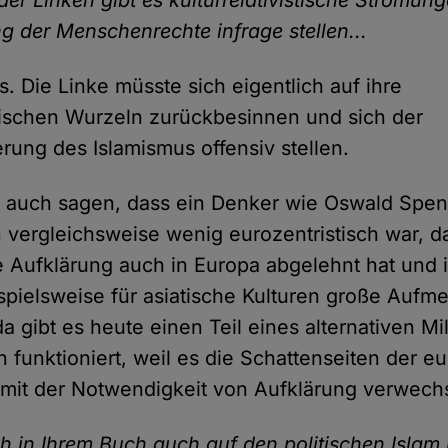
er Linken gibt es kulturrelativistische Strömung
g der Menschenrechte infrage stellen...
s. Die Linke müsste sich eigentlich auf ihre
itischen Wurzeln zurückbesinnen und sich der
rung des Islamismus offensiv stellen.
 auch sagen, dass ein Denker wie Oswald Speng
 vergleichsweise wenig eurozentristisch war, da
 Aufklärung auch in Europa abgelehnt hat und 
pielsweise für asiatische Kulturen große Aufm
a gibt es heute einen Teil eines alternativen Mi
h funktioniert, weil es die Schattenseiten der e
mit der Notwendigkeit von Aufklärung verwechs
ch in Ihrem Buch auch auf den politischen Islam