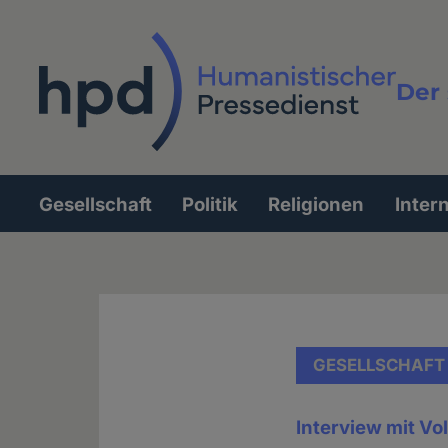
Direkt
zum
Inhalt
Der 
Vollt
Gesellschaft
Politik
Religionen
Inter
Hauptnavigation
GESELLSCHAFT
Interview mit Vo