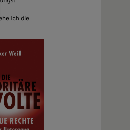
jüngst
ehe ich die