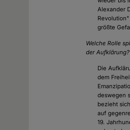
wieder bis 
Alexander D
Revolution"
größte Gef
Welche Rolle spi
der Aufklärung?
Die Aufklä
dem Freihe
Emanzipati
deswegen s
bezieht si
auf gegenre
19. Jahrhun