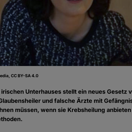
media, CC BY-SA 4.0
s irischen Unterhauses stellt ein neues Gesetz
laubensheiler und falsche Ärzte mit Gefängni
chnen müssen, wenn sie Krebsheilung anbieten
thoden.