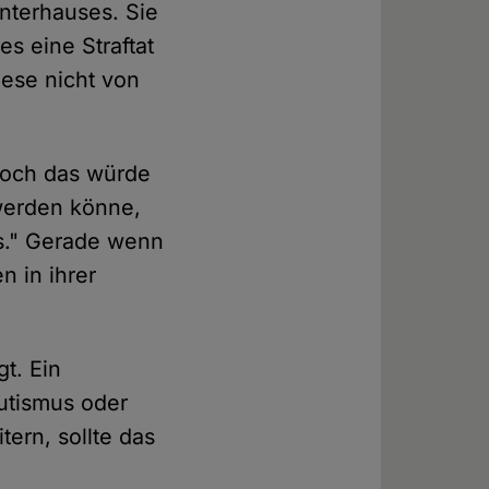
nterhauses. Sie
s eine Straftat
iese nicht von
Doch das würde
 werden könne,
us." Gerade wenn
 in ihrer
gt. Ein
utismus oder
ern, sollte das