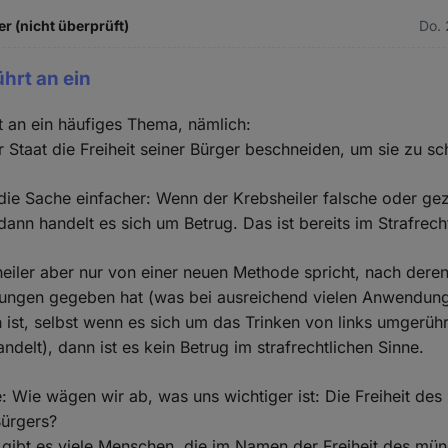
r (nicht überprüft)
Do. 
ührt an ein
t an ein häufiges Thema, nämlich:
r Staat die Freiheit seiner Bürger beschneiden, um sie zu s
die Sache einfacher: Wenn der Krebsheiler falsche oder gezi
dann handelt es sich um Betrug. Das ist bereits im Strafrech
eiler aber nur von einer neuen Methode spricht, nach der
ilungen gegeben hat (was bei ausreichend vielen Anwendun
 ist, selbst wenn es sich um das Trinken von links umgerüh
ndelt), dann ist es kein Betrug im strafrechtlichen Sinne.
: Wie wägen wir ab, was uns wichtiger ist: Die Freiheit des
Bürgers?
 gibt es viele Menschen, die im Namen der Freiheit des m