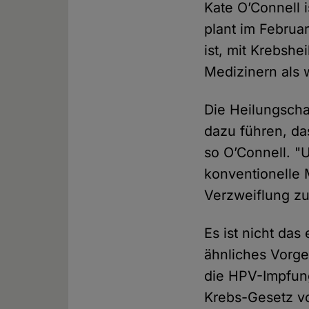
Kate O’Connell 
plant im Februa
ist, mit Krebsh
Medizinern als 
Die Heilungsch
dazu führen, da
so O’Connell. "
konventionelle 
Verzweiflung z
Es ist nicht das
ähnliches Vorg
die HPV-Impfung
Krebs-Gesetz vo