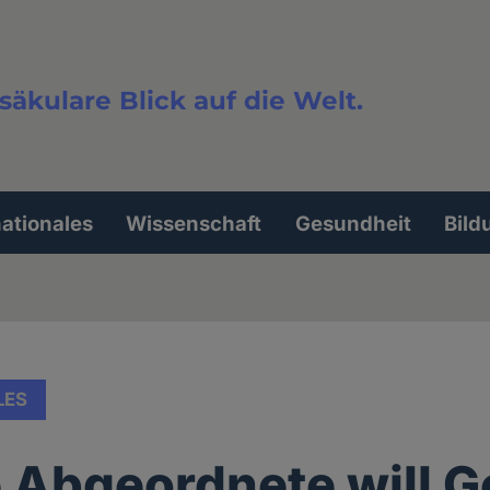
säkulare Blick auf die Welt.
extsuche
nationales
Wissenschaft
Gesundheit
Bild
LES
e Abgeordnete will G