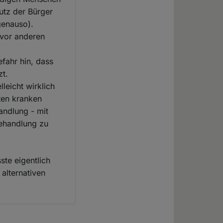
utz der Bürger
genauso).
 vor anderen
efahr hin, dass
zt.
lleicht wirklich
ten kranken
andlung - mit
Behandlung zu
ste eigentlich
 alternativen