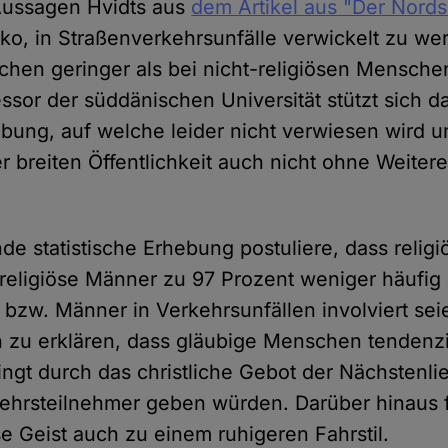
Aussagen Hvidts aus
dem Artikel aus "Der Nords
iko, in Straßenverkehrsunfälle verwickelt zu we
chen geringer als bei nicht-religiösen Mensche
ssor der süddänischen Universität stützt sich d
hebung, auf welche leider nicht verwiesen wird u
er breiten Öffentlichkeit auch nicht ohne Weiter
de statistische Erhebung postuliere, dass relig
religiöse Männer zu 97 Prozent weniger häufig a
n bzw. Männer in Verkehrsunfällen involviert se
h zu erklären, dass gläubige Menschen tendenzi
ingt durch das christliche Gebot der Nächstenl
ehrsteilnehmer geben würden. Darüber hinaus 
se Geist auch zu einem ruhigeren Fahrstil.