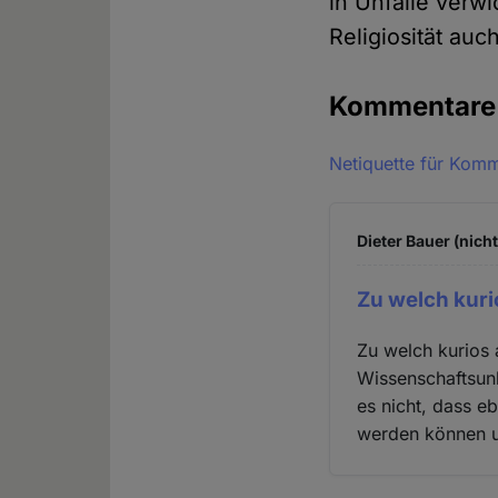
in Unfälle verw
Religiosität au
Kommentar
Netiquette für Kom
Dieter Bauer (nich
Zu welch kur
Zu welch kurios
Wissenschaftsun
es nicht, dass 
werden können u