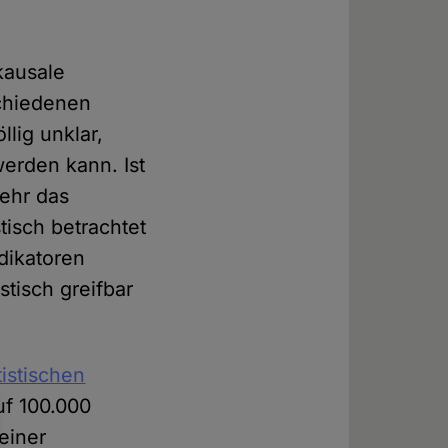
kausale
schiedenen
lig unklar,
werden kann. Ist
mehr das
tisch betrachtet
dikatoren
tisch greifbar
tistischen
uf 100.000
einer