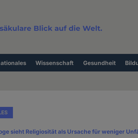
säkulare Blick auf die Welt.
extsuche
nationales
Wissenschaft
Gesundheit
Bild
LES
ge sieht Religiosität als Ursache für weniger Unfä