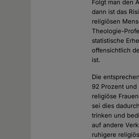
Folgt man den 
dann ist das Ris
religiösen Mens
Theologie-Profe
statistische Er
offensichtlich d
ist.
Die entsprechen
92 Prozent und 
religiöse Fraue
sei dies dadurc
trinken und bed
auf andere Verk
ruhigere religiö