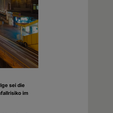
lge sei die
allrisiko im