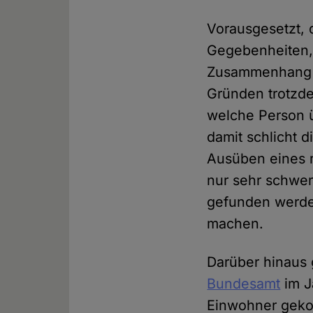
Vorausgesetzt, 
Gegebenheiten, b
Zusammenhang zw
Gründen trotzde
welche Person ü
damit schlicht 
Ausüben eines re
nur sehr schwer
gefunden werden
machen.
Darüber hinaus 
Bundesamt
im J
Einwohner gekom