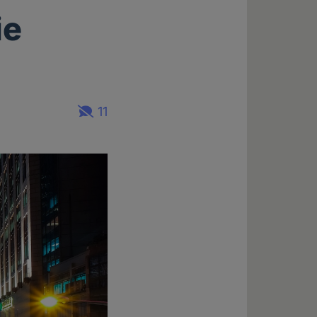
ie
11