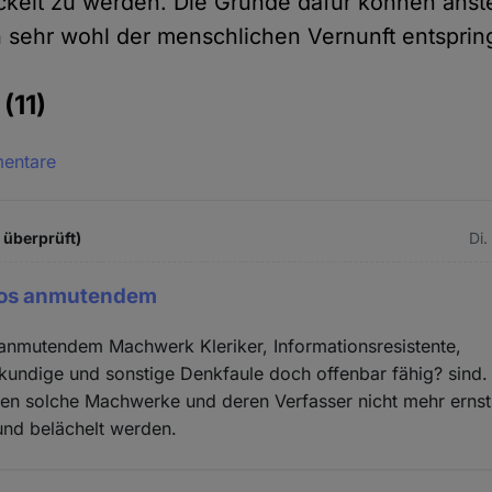
ickelt zu werden. Die Gründe dafür können anste
ch sehr wohl der menschlichen Vernunft entsprin
e
(11)
mentare
t überprüft)
Di.
ios anmutendem
 anmutendem Machwerk Kleriker, Informationsresistente,
kundige und sonstige Denkfaule doch offenbar fähig? sind
eben solche Machwerke und deren Verfasser nicht mehr ern
nd belächelt werden.