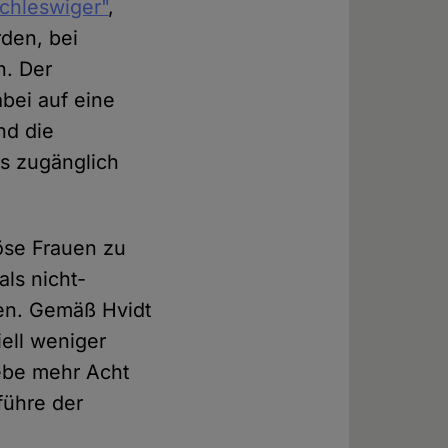
chleswiger"
,
rden, bei
n. Der
abei auf eine
nd die
es zugänglich
iöse Frauen zu
ls nicht-
ien. Gemäß Hvidt
ell weniger
iebe mehr Acht
führe der