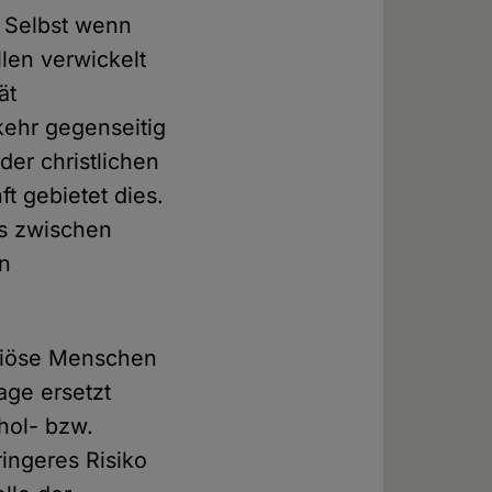
o. Selbst wenn
len verwickelt
ät
kehr gegenseitig
der christlichen
t gebietet dies.
is zwischen
en
igiöse Menschen
age ersetzt
hol- bzw.
ingeres Risiko