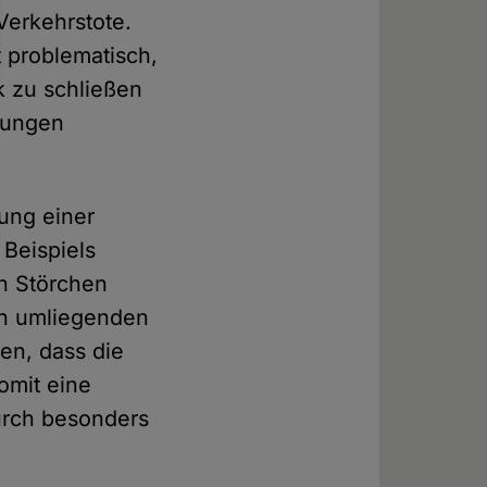
Verkehrstote.
st problematisch,
k zu schließen
ehungen
ung einer
 Beispiels
an Störchen
 in umliegenden
ren, dass die
omit eine
urch besonders