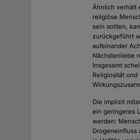
Ähnlich verhält 
religiöse Mensc
sein sollten, ka
zurückgeführt w
aufeinander Ach
Nächstenliebe r
Insgesamt schei
Religiosität und
Wirkungszusam
Die implizit mi
ein geringeres U
werden: Mensch
Drogeneinfluss 