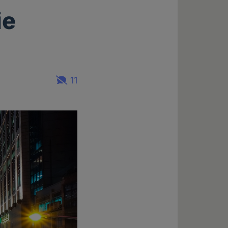
ie
11