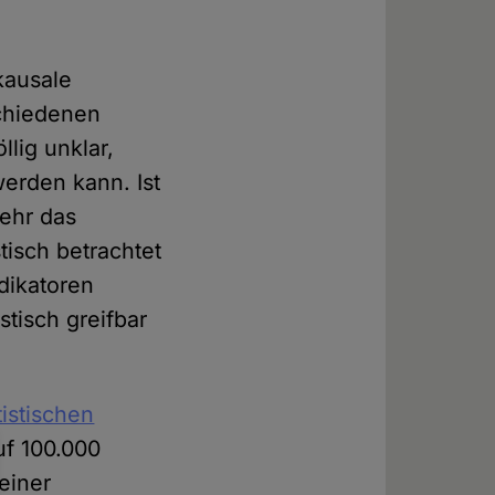
kausale
schiedenen
lig unklar,
werden kann. Ist
mehr das
tisch betrachtet
dikatoren
tisch greifbar
tistischen
uf 100.000
einer