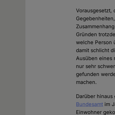
Vorausgesetzt, 
Gegebenheiten, b
Zusammenhang zw
Gründen trotzde
welche Person ü
damit schlicht 
Ausüben eines re
nur sehr schwer
gefunden werden
machen.
Darüber hinaus 
Bundesamt
im J
Einwohner gekom