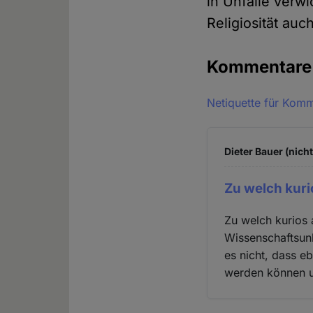
in Unfälle verw
Religiosität au
Kommentar
Netiquette für Kom
Dieter Bauer (nich
Zu welch kur
Zu welch kurios
Wissenschaftsun
es nicht, dass 
werden können u