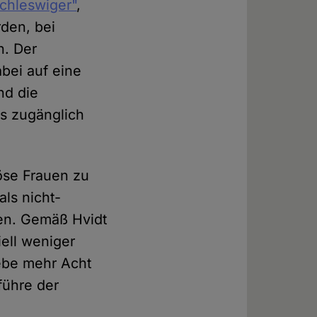
chleswiger"
,
rden, bei
n. Der
abei auf eine
nd die
es zugänglich
iöse Frauen zu
ls nicht-
ien. Gemäß Hvidt
ell weniger
iebe mehr Acht
führe der