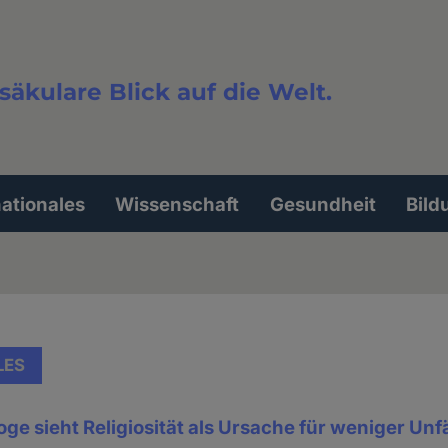
säkulare Blick auf die Welt.
extsuche
nationales
Wissenschaft
Gesundheit
Bild
LES
ge sieht Religiosität als Ursache für weniger Unfä