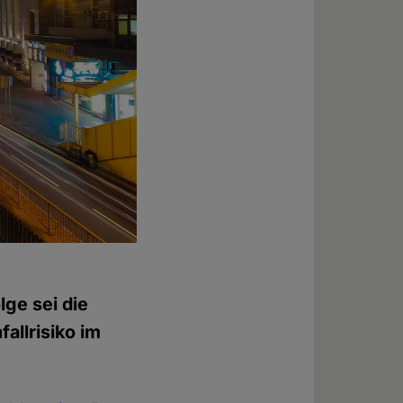
lge sei die
allrisiko im