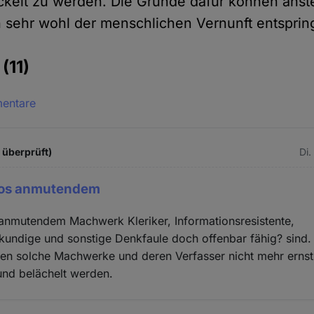
ickelt zu werden. Die Gründe dafür können anste
ch sehr wohl der menschlichen Vernunft entsprin
e
(11)
mentare
t überprüft)
Di.
ios anmutendem
 anmutendem Machwerk Kleriker, Informationsresistente,
kundige und sonstige Denkfaule doch offenbar fähig? sind
eben solche Machwerke und deren Verfasser nicht mehr ern
nd belächelt werden.