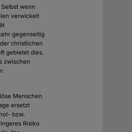
o. Selbst wenn
len verwickelt
ät
kehr gegenseitig
der christlichen
t gebietet dies.
is zwischen
en
igiöse Menschen
age ersetzt
hol- bzw.
ingeres Risiko