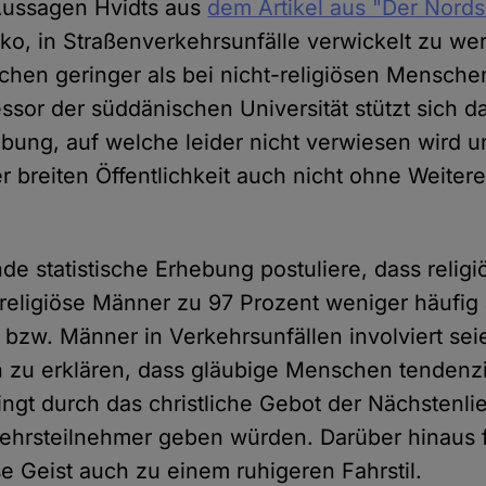
Aussagen Hvidts aus
dem Artikel aus "Der Nords
iko, in Straßenverkehrsunfälle verwickelt zu we
chen geringer als bei nicht-religiösen Mensche
ssor der süddänischen Universität stützt sich d
hebung, auf welche leider nicht verwiesen wird u
er breiten Öffentlichkeit auch nicht ohne Weiter
de statistische Erhebung postuliere, dass relig
religiöse Männer zu 97 Prozent weniger häufig a
n bzw. Männer in Verkehrsunfällen involviert se
h zu erklären, dass gläubige Menschen tendenzi
ingt durch das christliche Gebot der Nächstenl
ehrsteilnehmer geben würden. Darüber hinaus 
se Geist auch zu einem ruhigeren Fahrstil.