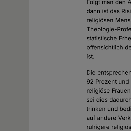
Folgt man den 
dann ist das Ris
religiösen Mens
Theologie-Profe
statistische Er
offensichtlich d
ist.
Die entsprechen
92 Prozent und 
religiöse Fraue
sei dies dadurc
trinken und bed
auf andere Verk
ruhigere religiö