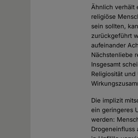
Ähnlich verhält 
religiöse Mensc
sein sollten, ka
zurückgeführt w
aufeinander Ach
Nächstenliebe r
Insgesamt schei
Religiosität und
Wirkungszusam
Die implizit mi
ein geringeres U
werden: Mensch
Drogeneinfluss 