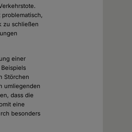
Verkehrstote.
st problematisch,
k zu schließen
ehungen
ung einer
 Beispiels
an Störchen
 in umliegenden
ren, dass die
omit eine
urch besonders