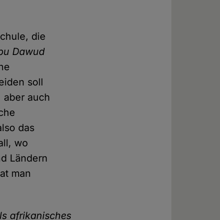
schule, die
bu Dawud
ine
eiden soll
, aber auch
sche
lso das
all, wo
nd Ländern
hat man
ls afrikanisches