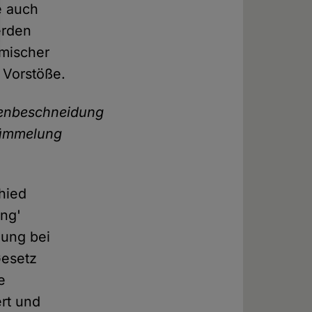
e auch
erden
amischer
 Vorstöße.
benbeschneidung
stümmelung
chied
ung'
dung bei
Gesetz
e
rt und