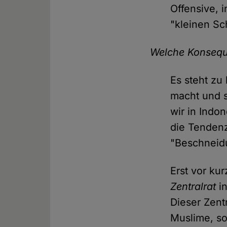
Offensive, 
"kleinen Sc
Welche Konsequ
Es steht zu
macht und s
wir in Indo
die Tendenz
"Beschneid
Erst vor k
Zentralrat
in
Dieser Zentr
Muslime, so