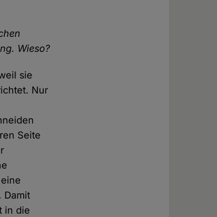
ichen
rung. Wieso?
weil sie
chtet. Nur
chneiden
ren Seite
r
ne
 eine
. Damit
 in die