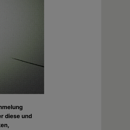
tümmelung
r diese und
ken,