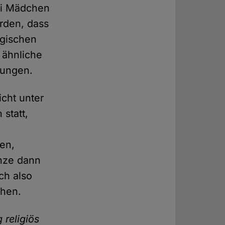
bei Mädchen
rden, dass
rgischen
 ähnliche
Jungen.
cht unter
statt,
en,
nze dann
ich also
chen.
 religiös