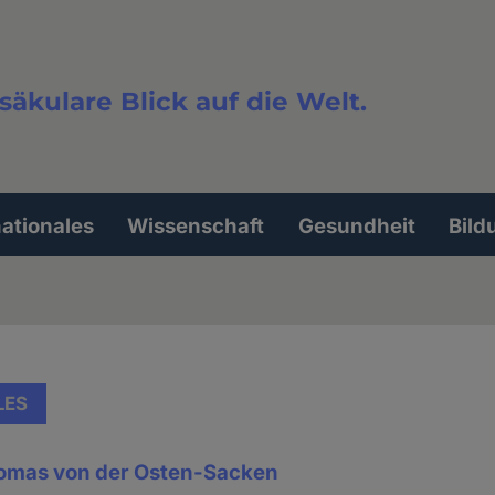
säkulare Blick auf die Welt.
extsuche
nationales
Wissenschaft
Gesundheit
Bild
LES
homas von der Osten-Sacken