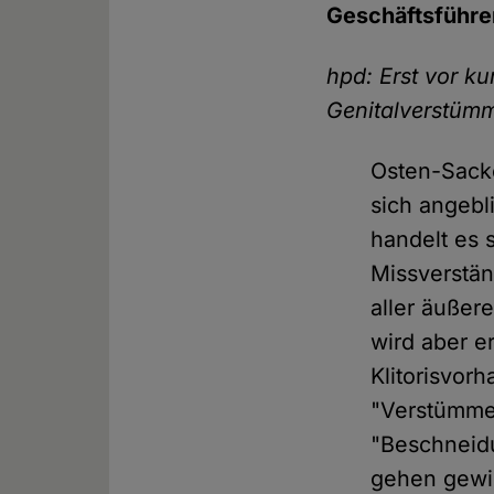
Geschäftsführe
hpd: Erst vor k
Genitalverstümm
Osten-Sacke
sich angebl
handelt es 
Missverstän
aller äußer
wird aber e
Klitorisvor
"Verstümmel
"Beschneidu
gehen gewis