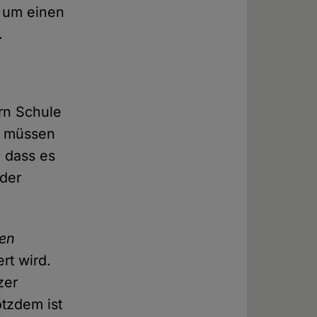
r um einen
i.
rn Schule
o müssen
, dass es
 der
hen
rt wird.
zer
otzdem ist