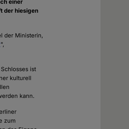
ach einer
t der hiesigen
 der Ministerin,
?
",
Schlosses ist
er kulturell
llen
 werden kann.
rliner
ne zum