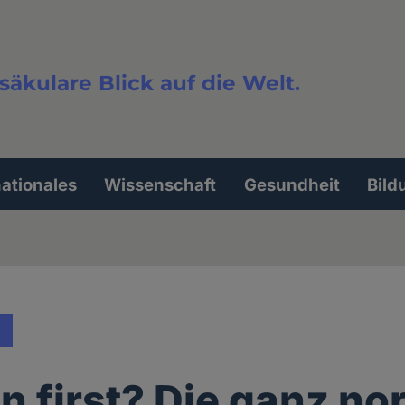
säkulare Blick auf die Welt.
extsuche
nationales
Wissenschaft
Gesundheit
Bild
on first? Die ganz n