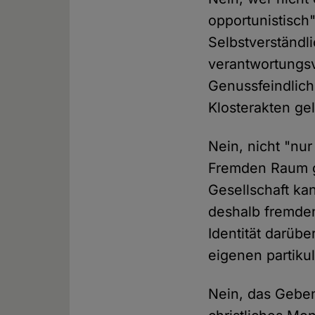
opportunistisch"
Selbstverständl
verantwortungsvo
Genussfeindlich
Klosterakten ge
Nein, nicht "nur
Fremden Raum ge
Gesellschaft ka
deshalb fremden
Identität darüb
eigenen partikul
Nein, das Geben