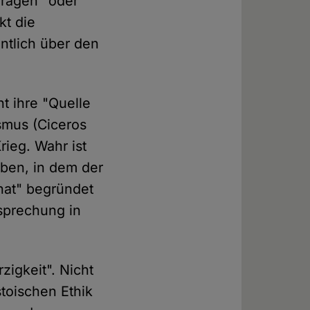
Fragen" oder
kt die
entlich über den
t ihre "Quelle
ismus (Ciceros
rieg. Wahr ist
ben, in dem der
hat" begründet
sprechung in
zigkeit". Nicht
toischen Ethik