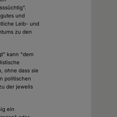
sssüchtig".
 gutes und
stliche Leib- und
entums zu den
egt" kann "dem
istische
n, ohne dass sie
n politischen
zu der jeweils
ig ein