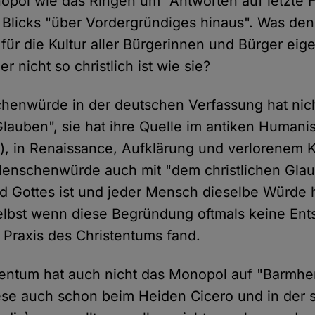
nopol wie das Ringen um "Antworten auf letzte 
Blicks "über Vordergründiges hinaus". Was den
 für die Kultur aller Bürgerinnen und Bürger eig
der nicht so christlich ist wie sie?
henwürde in der deutschen Verfassung hat nich
 Glauben", sie hat ihre Quelle im antiken Human
s), in Renaissance, Aufklärung und verlorenem K
Menschenwürde auch mit "dem christlichen Glau
 Gottes ist und jeder Mensch dieselbe Würde 
lbst wenn diese Begründung oftmals keine Ent
n Praxis des Christentums fand.
tentum hat auch nicht das Monopol auf "Barmher
iese auch schon beim Heiden Cicero und in der s