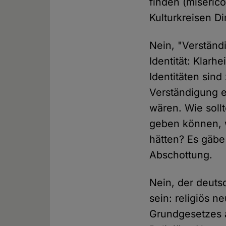
finden (miseric
Kulturkreisen D
Nein, "Verständ
Identität: Klarh
Identitäten sind
Verständigung e
wären. Wie sollt
geben können, w
hätten? Es gäbe
Abschottung.
Nein, der deutsc
sein: religiös n
Grundgesetzes a