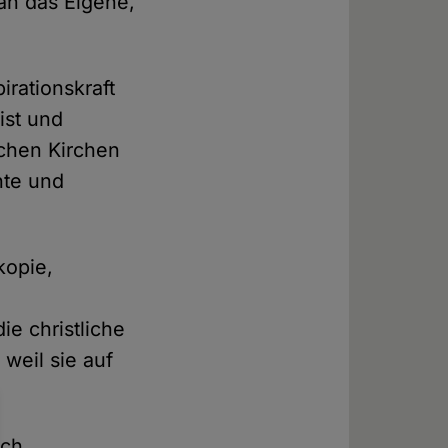
an das Eigene,
rationskraft
ist und
lichen Kirchen
hte und
kopie,
e christliche
weil sie auf
ich