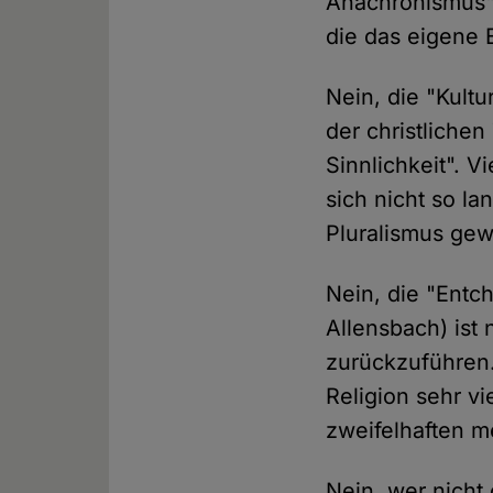
Anachronismus"
die das eigene E
Nein, die "Kult
der christliche
Sinnlichkeit". V
sich nicht so l
Pluralismus gew
Nein, die "Entch
Allensbach) ist 
zurückzuführen.
Religion sehr v
zweifelhaften 
Nein, wer nicht c