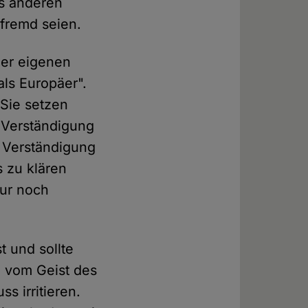
ss anderen
 fremd seien.
der eigenen
als Europäer".
 Sie setzen
 Verständigung
e Verständigung
s zu klären
nur noch
st und sollte
ch vom Geist des
s irritieren.