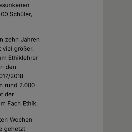
gesunkenen
400 Schüler,
ten zehn Jahren
viel größer.
um Ethiklehrer –
an den
017/2018
on rund 2.000
t der
im Fach Ethik.
tzten Wochen
e gehetzt