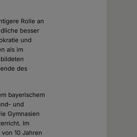
htigere Rolle an
dliche besser
okratie und
n als im
bildeten
tzende des
dem bayerischem
und- und
owie Gymnasien
rricht. Im
b von 10 Jahren