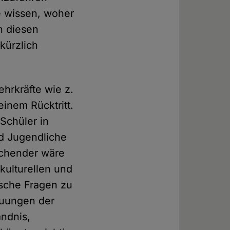
 wissen, woher
n diesen
kürzlich
ehrkräfte wie z.
inem Rücktritt.
 Schüler in
nd Jugendliche
echender wäre
 kulturellen und
ische Fragen zu
auungen der
ändnis,