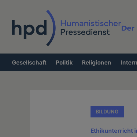
Direkt
zum
Inhalt
Der 
Vollt
Gesellschaft
Politik
Religionen
Inter
Hauptnavigation
BILDUNG
Ethikunterricht 