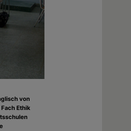
nglisch von
 Fach Ethik
ftsschulen
ne