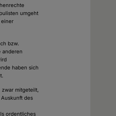
chenrechte
pulisten umgeht
 einer
ach bzw.
le anderen
ird
nde haben sich
t.
zwar mitgeteilt,
t Auskunft des
ls ordentliches