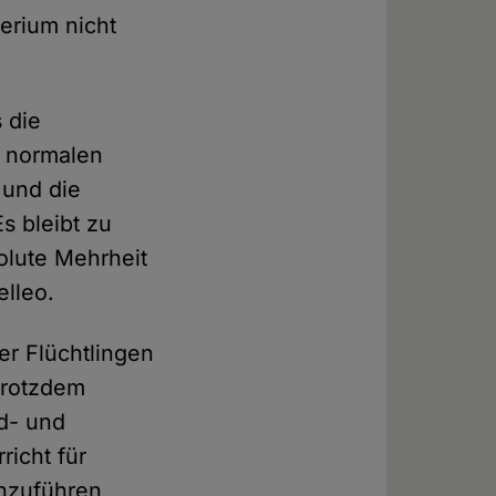
terium nicht
 die
m normalen
 und die
s bleibt zu
olute Mehrheit
lleo.
er Flüchtlingen
Trotzdem
d- und
richt für
inzuführen