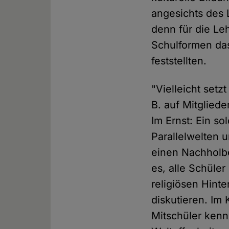
angesichts des
denn für die Le
Schulformen das
feststellten.
"Vielleicht setz
B. auf Mitglied
Im Ernst: Ein so
Parallelwelten 
einen Nachholbe
es, alle Schüler
religiösen Hint
diskutieren. Im
Mitschüler kenne