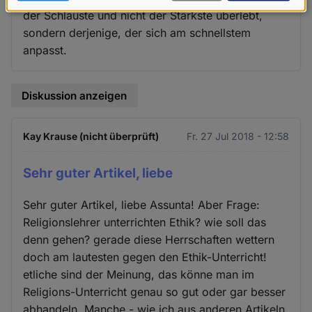
Daten
der Schlauste und nicht der Stärkste überlebt,
und
sondern derjenige, der sich am schnellstem
anpasst.
Cookies
Diskussion anzeigen
Kay Krause (nicht überprüft)
Fr. 27 Jul 2018 - 12:58
Sehr guter Artikel, liebe
Sehr guter Artikel, liebe Assunta! Aber Frage:
Religionslehrer unterrichten Ethik? wie soll das
denn gehen? gerade diese Herrschaften wettern
doch am lautesten gegen den Ethik-Unterricht!
etliche sind der Meinung, das könne man im
Religions-Unterricht genau so gut oder gar besser
abhandeln. Manche - wie ich aus anderen Artikeln