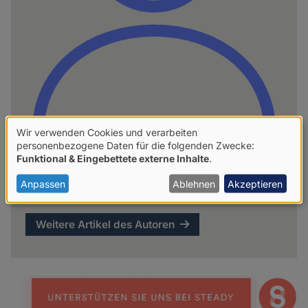
Wir verwenden Cookies und verarbeiten
Verwendung
personenbezogene Daten für die folgenden Zwecke:
Funktional & Eingebettete externe Inhalte
.
von
hpd
personenbezogenen
Anpassen
Ablehnen
Akzeptieren
Daten
und
Weitere Artikel des Autoren
Cookies