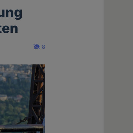
dung
ten
8