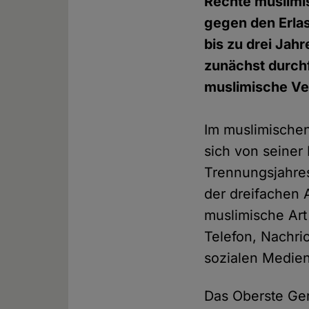
Rechte muslimi
gegen den Erlas
bis zu drei Jah
zunächst durchf
muslimische Ver
Im muslimische
sich von seiner
Trennungsjahres
der dreifachen 
muslimische Art
Telefon, Nachri
sozialen Medien
Das Oberste Ger