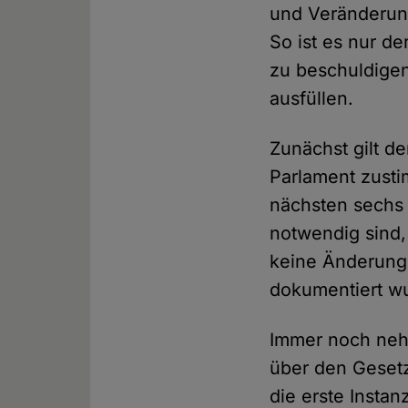
und Veränderung
So ist es nur d
zu beschuldigen
ausfüllen.
Zunächst gilt d
Parlament zusti
nächsten sechs 
notwendig sind,
keine Änderung
dokumentiert w
Immer noch nehm
über den Gesetz
die erste Instan