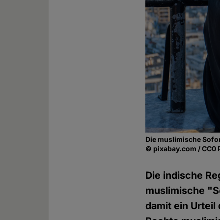
Die muslimische Sof
© pixabay.com / CC0 
Die indische Re
muslimische "So
damit ein Urtei