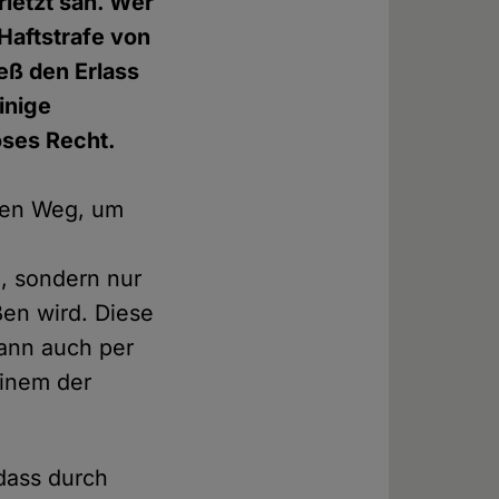
letzt sah. Wer
 Haftstrafe von
eß den Erlass
inige
öses Recht.
hen Weg, um
s
, sondern nur
ßen wird. Diese
kann auch per
einem der
 dass durch