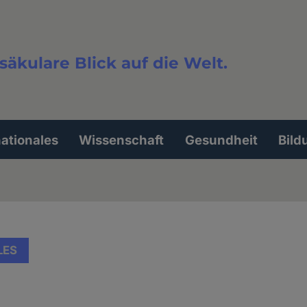
säkulare Blick auf die Welt.
extsuche
nationales
Wissenschaft
Gesundheit
Bild
LES