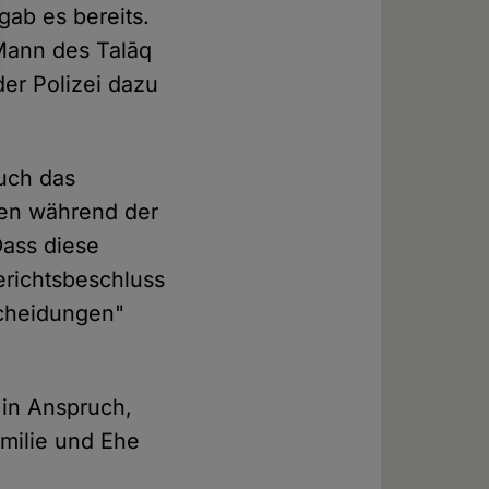
ab es bereits.
 Mann des Talāq
er Polizei dazu
auch das
ten während der
Dass diese
erichtsbeschluss
scheidungen"
 in Anspruch,
milie und Ehe