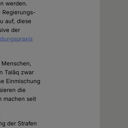
en werden.
e Regierungs-
u auf, diese
sive der
idungspraxis
en Menschen,
en Talāq zwar
iche Einmischung
sieren die
n machen seit
g der Strafen