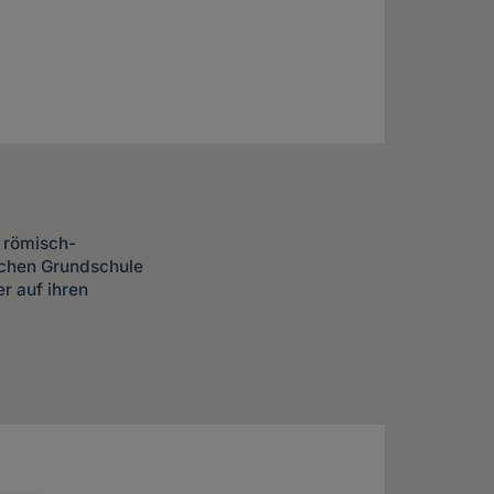
e römisch-
ischen Grundschule
r auf ihren