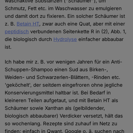
waschaktive Substanzen ("Schäumer"), um
Schmutz, Fett etc. im Waschwasser zu emulgieren
und damit dort zu fixieren. Ein solcher Schäumer ist
z. B.
Betain HT
, zwar auch eine Quat, aber mit einer
peptidisch
verbundenen Seitenkette R in (2), Abb. 1,
die biologisch durch
Hydrolyse
einfacher abbaubar
ist.
Ich habe mir z. B. vor wenigen Jahren für ein Anti-
Schuppen-Shampoo einen Sud aus Birken-,
Weiden- und Schwarzerlen-Blättern, -Rinden etc.
'geköchelt', der seitdem eingefroren ohne jegliche
Konservierungsmittel haltbar ist. Bei Bedarf in
kleineren Teilen aufgetaut, und mit Betain HT als
Schäumer sowie Xanthan als (gelbildender,
biologisch abbaubarer) Verdicker versetzt, hält das
so wochenlang. Rezepte sind zuhauf im Netz zu
finden; einfach in Qwant, Google o. ä. suchen nach