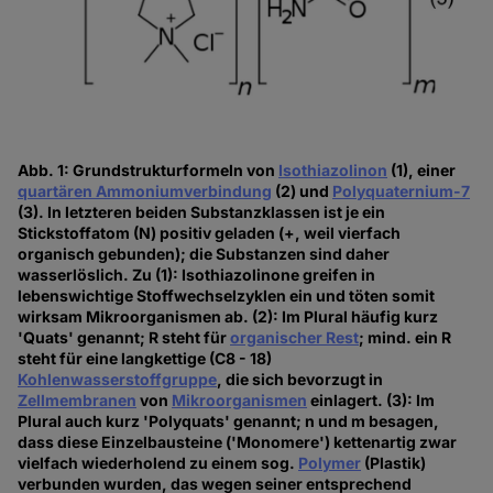
Abb. 1: Grundstrukturformeln von
Isothiazolinon
(1), einer
quartären Ammoniumverbindung
(2) und
Polyquaternium-7
(3). In letzteren beiden Substanzklassen ist je ein
Stickstoffatom (N) positiv geladen (+, weil vierfach
organisch gebunden); die Substanzen sind daher
wasserlöslich. Zu (1): Isothiazolinone greifen in
lebenswichtige Stoffwechselzyklen ein und töten somit
wirksam Mikroorganismen ab. (2): Im Plural häufig kurz
'Quats' genannt; R steht für
organischer Rest
; mind. ein R
steht für eine langkettige (C8 - 18)
Kohlenwasserstoffgruppe
, die sich bevorzugt in
Zellmembranen
von
Mikroorganismen
einlagert. (3): Im
Plural auch kurz 'Polyquats' genannt; n und m besagen,
dass diese Einzelbausteine ('Monomere') kettenartig zwar
vielfach wiederholend zu einem sog.
Polymer
(Plastik)
verbunden wurden, das wegen seiner entsprechend