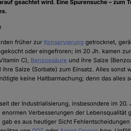
arauf geachtet wird. Eine Spurensuche – zum T
es.
e
rden früher zur
Konservierung
getrocknet, gerä
ingekocht oder eingefroren; im 20 Jh. kamen 
Vitamin C),
Benzoesäure
und ihre Salze (Benzoa
ihre Salze (Sorbate) zum Einsatz. Alles sonst w
nötigte keine Haltbarmachung; denn das alles s
eit der Industrialisierung, insbesondere im 20. 
u enormen Verbesserungen der Lebensqualität g
k gab es aus heutiger Sicht Fehlentscheidungen
insätze von
DDT
oder
Agent Orange
bzw. Unfäll