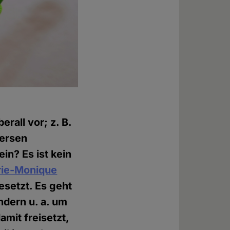
rall vor; z. B.
versen
in? Es ist kein
rie-Monique
esetzt. Es geht
ndern u. a. um
amit freisetzt,