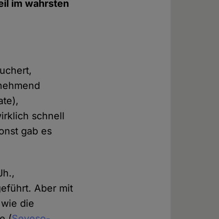
eil im wahrsten
uchert,
zunehmend
te),
irklich schnell
onst gab es
Jh.,
eführt. Aber mit
 wie die
e (
Seveso-