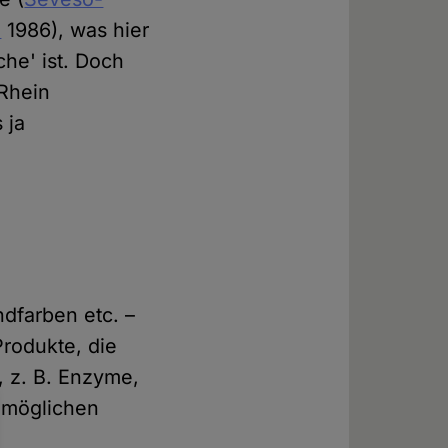
d
1986), was hier
che' ist. Doch
 Rhein
 ja
dfarben etc. –
Produkte, die
, z. B. Enzyme,
r möglichen