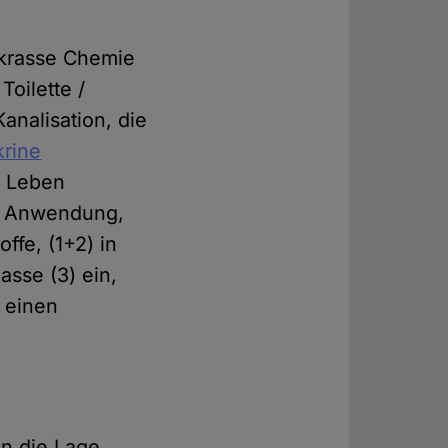
e krasse Chemie
Toilette /
analisation, die
rine
s Leben
en Anwendung,
ffe, (1+2) in
asse (3) ein,
h einen
 in die Lage