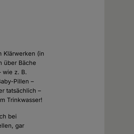
n Klärwerken (in
ch über Bäche
 wie z. B.
aby-Pillen –
r tatsächlich –
im Trinkwasser!
ch bei
llen, gar