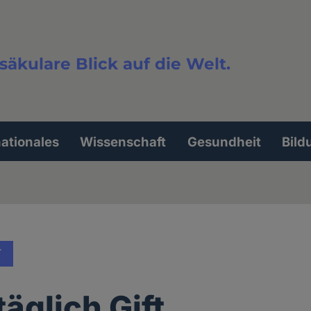
säkulare Blick auf die Welt.
extsuche
nationales
Wissenschaft
Gesundheit
Bild
T
äglich Gift