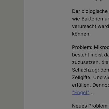
Der biologische
wie Bakterien u
verursacht werd
können.
Problem: Mikroo
besteht meist d
zuzusetzen, die
Schachzug; denn
Zellgifte. Und s
erfüllen. Denno
"Engel"
…
Neues Problem: 