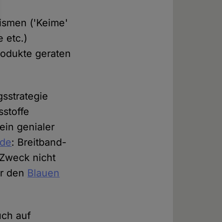
ismen ('Keime'
 etc.)
rodukte geraten
gsstrategie
sstoffe
ein genialer
ide
: Breitband-
n Zweck nicht
ar den
Blauen
uch auf