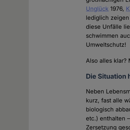
Unglück
1976,
K
lediglich zeigen
diese Unfälle l
schwimmen auch 
Umweltschutz!
Also alles klar?
Die Situation
Neben Lebensmit
kurz, fast alle 
biologisch abba
etc.) enthalten
Zersetzung gesc