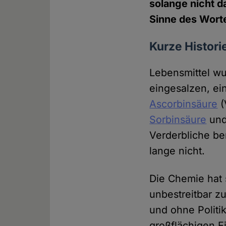
solange nicht d
Sinne des Wort
Kurze Histori
Lebensmittel wu
eingesalzen, e
Ascorbinsäure
(
Sorbinsäure
und 
Verderbliche be
lange nicht.
Die Chemie hat s
unbestreitbar z
und ohne Politi
großflächigen E