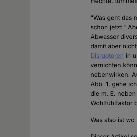
Hechte, tummel
"Was geht das m
schon jetzt." Ab
Abwasser divers
damit aber nich
Disruptoren
in u
vernichten könn
nebenwirken. Au
Abb. 1, gehe ich
die m. E. neben 
Wohlfühlfaktor 
Was also ist wo 
Dieser Artikel s