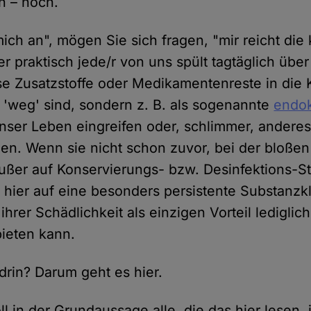
n – noch.
ich an", mögen Sie sich fragen, "mir reicht di
er praktisch jede/r von uns spült tagtäglich über 
e Zusatzstoffe oder Medikamentenreste in die K
t 'weg' sind, sondern z. B. als sogenannte
endok
nser Leben eingreifen oder, schlimmer, andere
en. Wenn sie nicht schon zuvor, bei der bloß
ßer auf Konservierungs- bzw. Desinfektions-Sto
 hier auf eine besonders persistente Substanzkl
ihrer Schädlichkeit als einzigen Vorteil lediglic
bieten kann.
drin? Darum geht es hier.
oll in der Grundaussage alle, die das hier lesen,