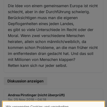
Die Idee von einem gemeinsamen Europa ist nicht
schlecht, aber in der Durchführung schwierig.
Berücksichtigen muss man die eigenen
Gepflogenheiten eines jeden Landes,
es gibt so viele Unterschiede im Recht oder der
Moral. Wenn zwei verschiedene Menschen
heiraten, allein schon männlich/weiblich, da
kommen schon Probleme, an die man früher nicht
im entferntesten dran gedacht hat. Und das soll
mit Millionen von Menschen klappen?
Retten kann sich nur jeder selbst.
Diskussion anzeigen
Andrea Pirstinger (nicht überprüft)
So. 25 Nov 2018 - 04:18
Wir verwenden Cookies und verarbeiten