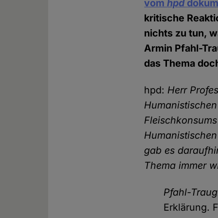
vom
hpd
dokum
kritische Reak
nichts zu tun, 
Armin Pfahl-Tra
das Thema doch
hpd:
Herr Profe
Humanistischen 
Fleischkonsums 
Humanistischen 
gab es daraufhi
Thema immer wie
Pfahl-Trau
Erklärung. 