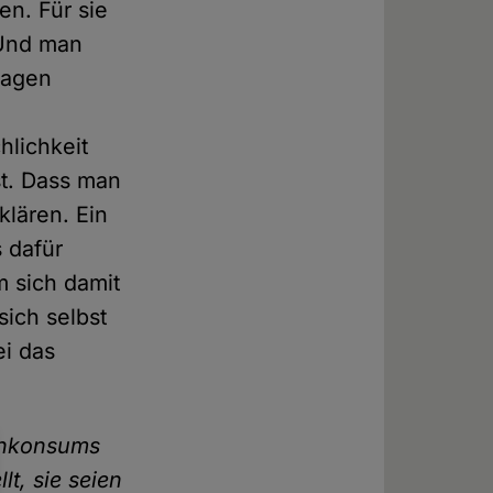
en. Für sie
 Und man
ragen
hlichkeit
st. Dass man
klären. Ein
 dafür
 sich damit
sich selbst
ei das
schkonsums
t, sie seien