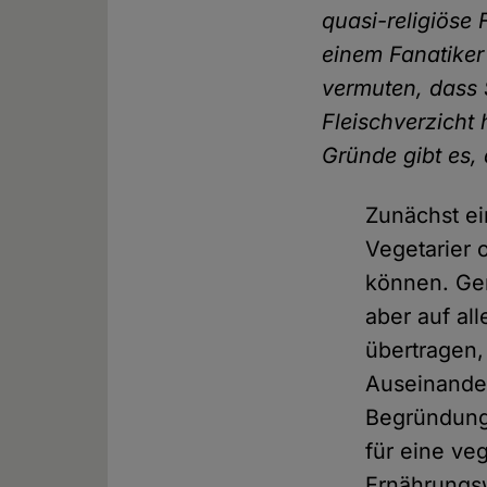
quasi-religiöse
einem Fanatiker 
vermuten, dass 
Fleischverzicht
Gründe gibt es, 
Zunächst ei
Vegetarier 
können. Ger
aber auf al
übertragen,
Auseinander
Begründung
für eine ve
Ernährungsw