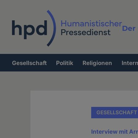
Direkt
zum
Inhalt
Der 
Vollt
Gesellschaft
Politik
Religionen
Inter
Hauptnavigation
GESELLSCHAFT
Interview mit A