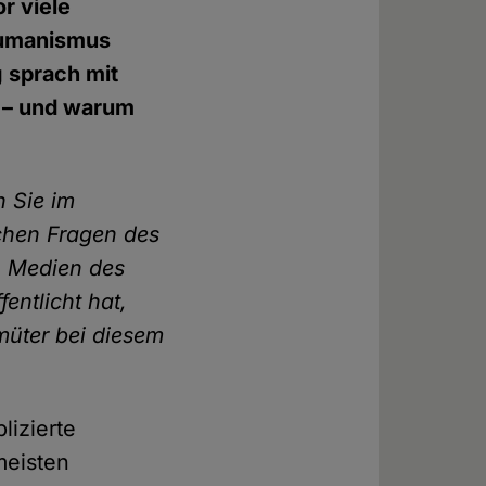
r viele
Humanismus
 sprach mit
g – und warum
 Sie im
chen Fragen des
n Medien des
entlicht hat,
müter bei diesem
lizierte
meisten