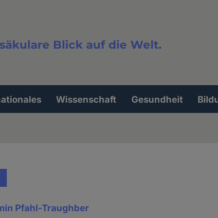
säkulare Blick auf die Welt.
extsuche
nationales
Wissenschaft
Gesundheit
Bild
rmin Pfahl-Traughber