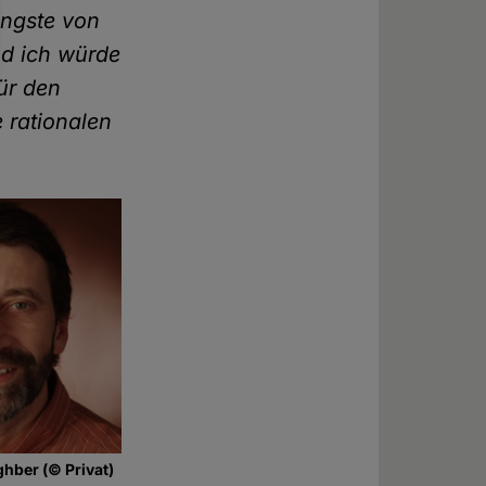
ingste von
nd ich würde
ür den
 rationalen
hber (© Privat)