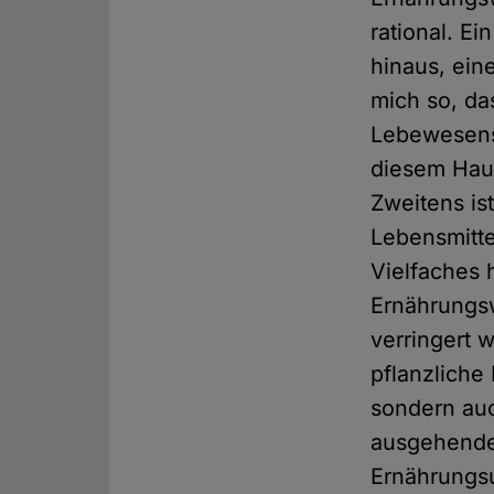
rational. Ei
hinaus, ein
mich so, da
Lebewesens 
diesem Hau
Zweitens is
Lebensmitte
Vielfaches 
Ernährungs
verringert w
pflanzliche
sondern auc
ausgehende 
Ernährungsu