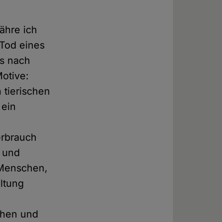
ähre ich
 Tod eines
es nach
otive:
 tierischen
 ein
erbrauch
e und
 Menschen,
ltung
chen und