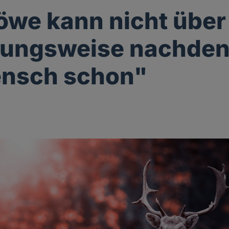
öwe kann nicht über
rungsweise nachden
ensch schon"
g