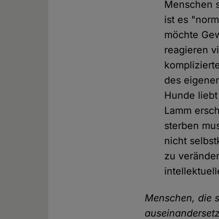
Menschen si
ist es "nor
möchte Gewo
reagieren v
komplizierte
des eigenen
Hunde liebt 
Lamm ersche
sterben mus
nicht selbs
zu veränder
intellektuel
Menschen, die s
auseinandersetz