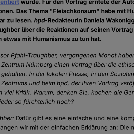
entiert
wurde. Für den Vortrag erntete der Auto
tionen. Das Thema "Fleischkonsum" habe mit 
war zu lesen.
hpd
-Redakteurin Daniela Wakonigg
ughber über die Reaktionen auf seinen Vortra
 etwas mit Humanismus zu tun hat.
ssor Pfahl-Traughber, vergangenen Monat haben
Zentrum Nürnberg einen Vortrag über die ethis
gehalten. In der lokalen Presse, in den Soziale
Zentrums und beim hpd, der ihren Vortrag veröff
n viel Kritik. Warum, denken Sie, kochen die Ge
der so fürchterlich hoch?
ghber:
Dafür gibt es eine einfache und eine komp
Fangen wir mit der einfachen Erklärung an: Die 