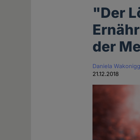
"Der L
Ernäh
der M
Daniela Wakonig
21.12.2018