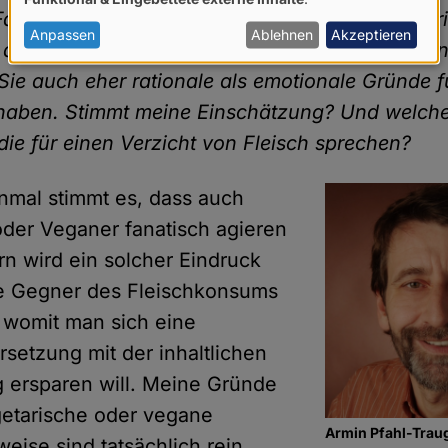
von
 Fanatiker. Nun haben Sie für mich nicht das Ger
personenbezogenen
Anpassen
Ablehnen
Akzeptieren
an sich. Sie sind ein ziemlich rationaler Typ. U
Daten
Sie auch eher rationale als emotionale Gründe f
und
 haben. Stimmt meine Einschätzung? Und welche
Cookies
die für einen Verzicht von Fleisch sprechen?
nmal stimmt es, dass auch
oder Veganer fanatisch agieren
n wird ein solcher Eindruck
le Gegner des Fleischkonsums
 womit man sich eine
setzung mit der inhaltlichen
 ersparen will. Meine Gründe
getarische oder vegane
Armin Pfahl-Traug
eise sind tatsächlich rein