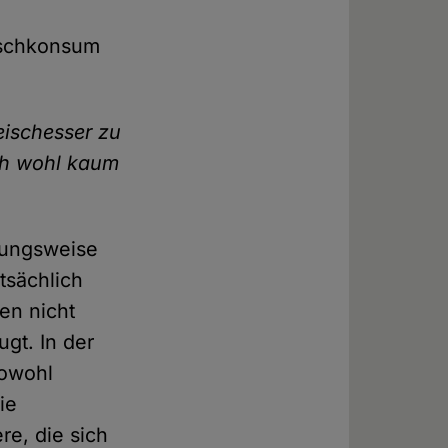
ischkonsum
eischesser zu
ch wohl kaum
rungsweise
tsächlich
en nicht
gt. In der
sowohl
ie
re, die sich