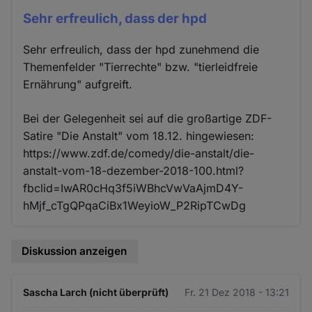
Sehr erfreulich, dass der hpd
Sehr erfreulich, dass der hpd zunehmend die
Themenfelder "Tierrechte" bzw. "tierleidfreie
Ernährung" aufgreift.
Bei der Gelegenheit sei auf die großartige ZDF-
Satire "Die Anstalt" vom 18.12. hingewiesen:
https://www.zdf.de/comedy/die-anstalt/die-
anstalt-vom-18-dezember-2018-100.html?
fbclid=IwAR0cHq3f5iWBhcVwVaAjmD4Y-
hMjf_cTgQPqaCiBx1WeyioW_P2RipTCwDg
Diskussion anzeigen
Sascha Larch (nicht überprüft)
Fr. 21 Dez 2018 - 13:21