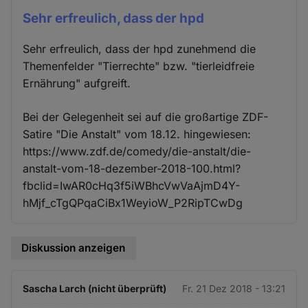
Sehr erfreulich, dass der hpd
Sehr erfreulich, dass der hpd zunehmend die
Themenfelder "Tierrechte" bzw. "tierleidfreie
Ernährung" aufgreift.
Bei der Gelegenheit sei auf die großartige ZDF-
Satire "Die Anstalt" vom 18.12. hingewiesen:
https://www.zdf.de/comedy/die-anstalt/die-
anstalt-vom-18-dezember-2018-100.html?
fbclid=IwAR0cHq3f5iWBhcVwVaAjmD4Y-
hMjf_cTgQPqaCiBx1WeyioW_P2RipTCwDg
Diskussion anzeigen
Sascha Larch (nicht überprüft)
Fr. 21 Dez 2018 - 13:21