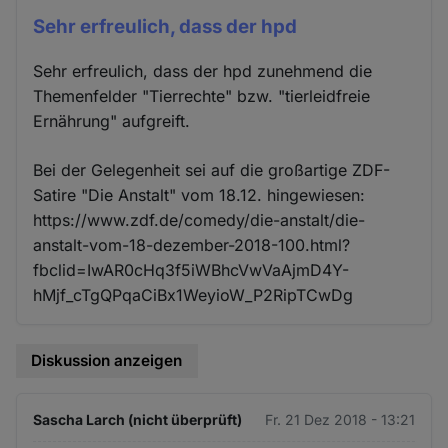
Sehr erfreulich, dass der hpd
Sehr erfreulich, dass der hpd zunehmend die
Themenfelder "Tierrechte" bzw. "tierleidfreie
Ernährung" aufgreift.
Bei der Gelegenheit sei auf die großartige ZDF-
Satire "Die Anstalt" vom 18.12. hingewiesen:
https://www.zdf.de/comedy/die-anstalt/die-
anstalt-vom-18-dezember-2018-100.html?
fbclid=IwAR0cHq3f5iWBhcVwVaAjmD4Y-
hMjf_cTgQPqaCiBx1WeyioW_P2RipTCwDg
Diskussion anzeigen
Sascha Larch (nicht überprüft)
Fr. 21 Dez 2018 - 13:21