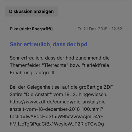
Diskussion anzeigen
Elke (nicht überprüft)
Fr. 21 Dez 2018 - 12:52
Sehr erfreulich, dass der hpd
Sehr erfreulich, dass der hpd zunehmend die
Themenfelder "Tierrechte" bzw. "tierleidfreie
Ernährung" aufgreift.
Bei der Gelegenheit sei auf die großartige ZDF-
Satire "Die Anstalt" vom 18.12. hingewiesen:
https://www.zdf.de/comedy/die-anstalt/die-
anstalt-vom-18-dezember-2018-100.html?
fbclid=IwAR0cHq3f5iWBhcVwVaAjmD4Y-
hMjf_cTgQPqaCiBx1WeyioW_P2RipTCwDg