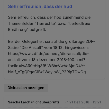
Sehr erfreulich, dass der hpd
Sehr erfreulich, dass der hpd zunehmend die
Themenfelder "Tierrechte" bzw. "tierleidfreie
Ernährung" aufgreift.
Bei der Gelegenheit sei auf die großartige ZDF-
Satire "Die Anstalt" vom 18.12. hingewiesen:
https://www.zdf.de/comedy/die-anstalt/die-
anstalt-vom-18-dezember-2018-100.html?
fbclid=IwAR0cHq3f5iWBhcVwVaAjmD4Y-
hMjf_cTgQPqaCiBx1WeyioW_P2RipTCwDg
Diskussion anzeigen
Sascha Larch (nicht überprüft)
Fr. 21 Dez 2018 - 13:21