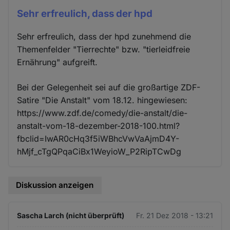
Sehr erfreulich, dass der hpd
Sehr erfreulich, dass der hpd zunehmend die
Themenfelder "Tierrechte" bzw. "tierleidfreie
Ernährung" aufgreift.
Bei der Gelegenheit sei auf die großartige ZDF-
Satire "Die Anstalt" vom 18.12. hingewiesen:
https://www.zdf.de/comedy/die-anstalt/die-
anstalt-vom-18-dezember-2018-100.html?
fbclid=IwAR0cHq3f5iWBhcVwVaAjmD4Y-
hMjf_cTgQPqaCiBx1WeyioW_P2RipTCwDg
Diskussion anzeigen
Sascha Larch (nicht überprüft)
Fr. 21 Dez 2018 - 13:21