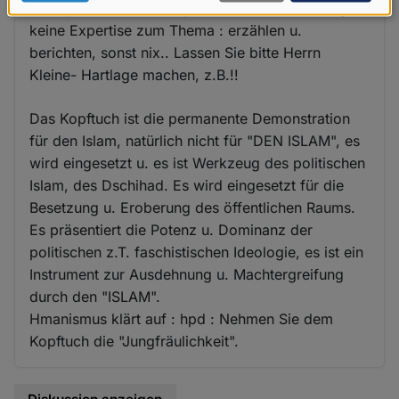
Der hpd hat keine Analyse, Ursache u. Wirkung,
Daten
keine Expertise zum Thema : erzählen u.
und
berichten, sonst nix.. Lassen Sie bitte Herrn
Cookies
Kleine- Hartlage machen, z.B.!!
Das Kopftuch ist die permanente Demonstration
für den Islam, natürlich nicht für "DEN ISLAM", es
wird eingesetzt u. es ist Werkzeug des politischen
Islam, des Dschihad. Es wird eingesetzt für die
Besetzung u. Eroberung des öffentlichen Raums.
Es präsentiert die Potenz u. Dominanz der
politischen z.T. faschistischen Ideologie, es ist ein
Instrument zur Ausdehnung u. Machtergreifung
durch den "ISLAM".
Hmanismus klärt auf : hpd : Nehmen Sie dem
Kopftuch die "Jungfräulichkeit".