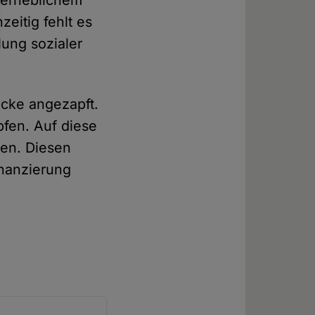
n erheblichem
eitig fehlt es
lung sozialer
ecke angezapft.
pfen. Auf diese
den. Diesen
inanzierung