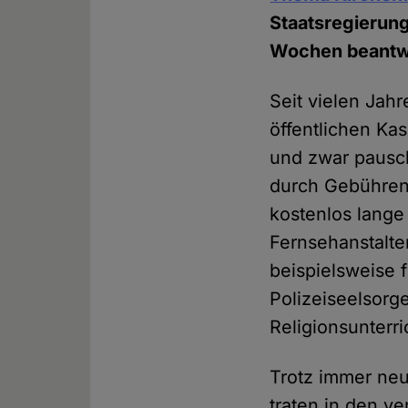
Staatsregierun
Wochen beantw
Seit vielen Jah
öffentlichen Ka
und zwar pausc
durch Gebühren-
kostenlos lange
Fernsehanstalte
beispielsweise f
Polizeiseelsorg
Religionsunterri
Trotz immer neu
traten in den 