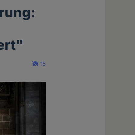
erung:
ert"
15