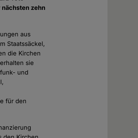
r nächsten zehn
hlungen aus
m Staatssäckel,
en die Kirchen
erhalten sie
dfunk- und
l,
ie für den
inanzierung
s den Kirchen