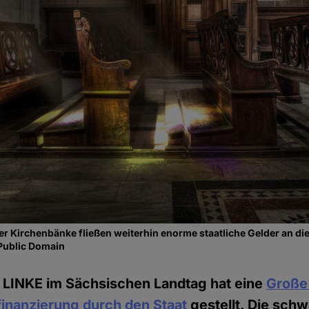
r Kirchenbänke fließen weiterhin enorme staatliche Gelder an die
Public Domain
E LINKE im Sächsischen Landtag hat eine
Große
inanzierung durch den Staat
gestellt. Die schw