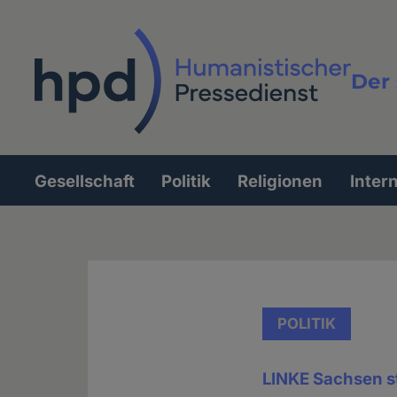
Direkt
zum
Inhalt
Der 
Vollt
Gesellschaft
Politik
Religionen
Inter
Hauptnavigation
POLITIK
LINKE Sachsen st