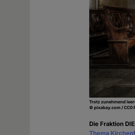
Trotz zunehmend leere
© pixabay.com / CC0 
Die Fraktion DI
Thema Kirchenf