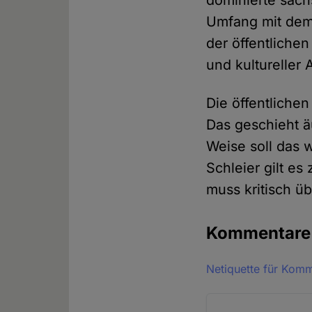
dominierte säch
Umfang mit dem 
der öffentlichen
und kultureller
Die öffentliche
Das geschieht äu
Weise soll das 
Schleier gilt es
muss kritisch ü
Kommentar
Netiquette für Kom