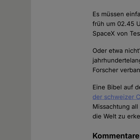
Es müssen einfa
früh um 02.45 
SpaceX von Tesl
Oder etwa nich
jahrhundertela
Forscher verban
Eine Bibel auf d
der schweizer C
Missachtung all
die Welt zu erk
Kommentar