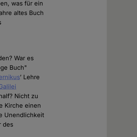
en, was für ein
ahre altes Buch
s
nden? War es
lige Buch"
ernikus
’ Lehre
Galilei
half? Nicht zu
e Kirche einen
ie Unendlichkeit
r des