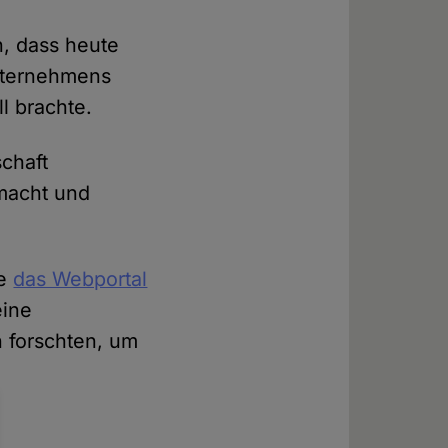
n, dass heute
nternehmens
l brachte.
chaft
macht und
ie
das Webportal
eine
n forschten, um