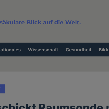
säkulare Blick auf die Welt.
extsuche
nationales
Wissenschaft
Gesundheit
Bild
T
 schickt Raumsonde 