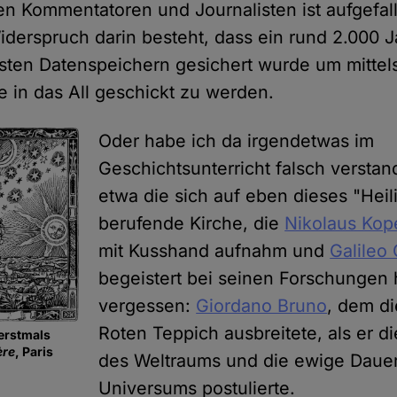
en Kommentatoren und Journalisten ist aufgefall
iderspruch darin besteht, dass ein rund 2.000 J
ten Datenspeichern gesichert wurde um mittel
 in das All geschickt zu werden.
Oder habe ich da irgendetwas im
Geschichtsunterricht falsch versta
etwa die sich auf eben dieses "Hei
berufende Kirche, die
Nikolaus Kop
mit Kusshand aufnahm und
Galileo 
begeistert bei seinen Forschungen 
vergessen:
Giordano Bruno
, dem di
Roten Teppich ausbreitete, als er d
erstmals
ère
, Paris
des Weltraums und die ewige Daue
Universums postulierte.