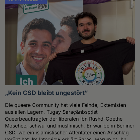
„Kein CSD bleibt ungestört“
Die queere Community hat viele Feinde, Extemisten
aus allen Lagern. Tugay Saraç&nbsp;ist
Queerbeauftragter der liberalen Ibn Rushd-Goethe
Moschee, schwul und muslimisch. Er war beim Berliner
CSD, wo ein islamistischer Attentäter einen Anschlag
verübt hat. Im Interview erklärt Saraç, warum es ihn