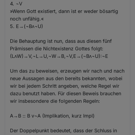
4. ¬V
»Wenn Gott existiert, dann ist er weder bösartig
noch unfähig.«
5. E→(¬Bᴧ¬U)
Die Behauptung ist nun, dass aus diesen fünf
Prämissen die Nichtexistenz Gottes folgt:
(LᴧW)→V,¬L→U,¬W→B,¬V,E→(¬Bᴧ¬U):¬E
Um das zu beweisen, erzeugen wir nach und nach
neue Aussagen aus den bereits bekannten, wobei
wir bei jedem Schritt angeben, welche Regel wir
dazu benutzt haben. Für diesen Beweis brauchen
wir insbesondere die folgenden Regeln:
A→B :: B ᴠ¬A (Implikation, kurz Impl)
Der Doppelpunkt bedeutet, dass der Schluss in