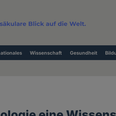
säkulare Blick auf die Welt.
extsuche
nationales
Wissenschaft
Gesundheit
Bild
eologie eine Wissen