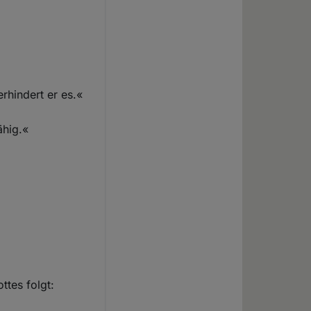
erhindert er es.«
ähig.«
ttes folgt: