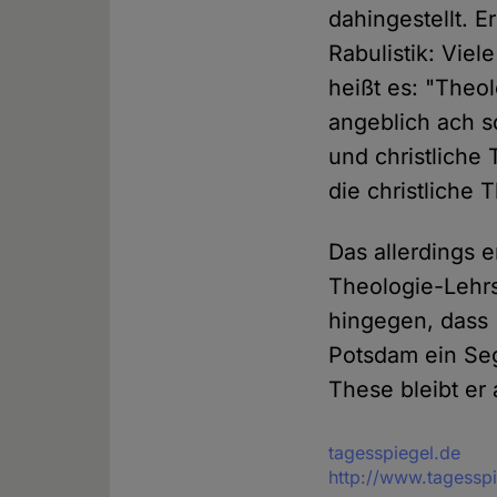
dahingestellt. E
Rabulistik: Viel
heißt es: "Theol
angeblich ach so
und christliche 
die christliche
Das allerdings e
Theologie-Lehrs
hingegen, dass 
Potsdam ein Seg
These bleibt er 
Quelle
tagesspiegel.de
http://www.tagesspi