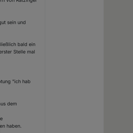
ern von Ratzinger
ut sein und
ießlich bald ein
ster Stelle mal
ptung "ich hab
 aus dem
ie
gen haben.