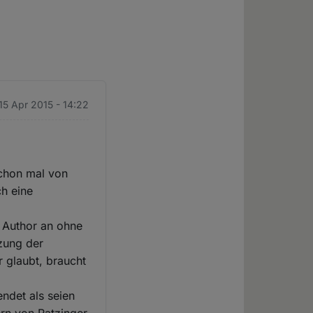
 15 Apr 2015 - 14:22
schon mal von
h eine
r Author an ohne
tzung der
r glaubt, braucht
endet als seien