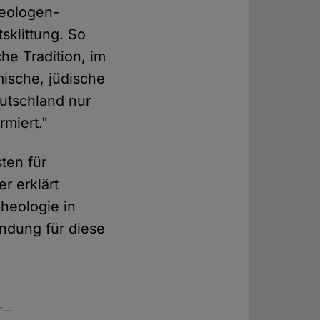
Theologen-
tsklittung. So
che Tradition, im
mische, jüdische
eutschland nur
rmiert."
sten für
r erklärt
heologie in
ündung für diese
s-…