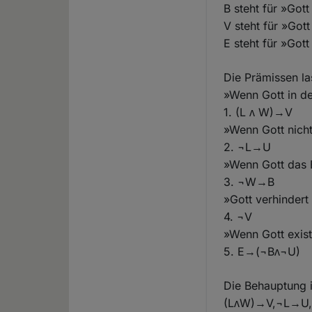
B steht für »Gott
V steht für »Got
E steht für »Gott 
Die Prämissen l
»Wenn Gott in de
1. (L ᴧ W)→V
»Wenn Gott nicht
2. ¬L→U
»Wenn Gott das B
3. ¬W→B
»Gott verhindert
4. ¬V
»Wenn Gott exist
5. E→(¬Bᴧ¬U)
Die Behauptung i
(LᴧW)→V,¬L→U