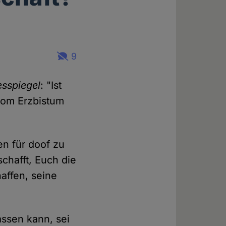
9
sspiegel
: "Ist
vom Erzbistum
en für doof zu
chafft, Euch die
affen, seine
assen kann, sei