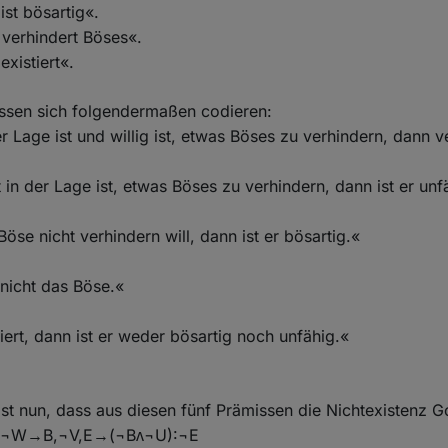
 ist bösartig«.
t verhindert Böses«.
existiert«.
assen sich folgendermaßen codieren:
r Lage ist und willig ist, etwas Böses zu verhindern, dann v
 in der Lage ist, etwas Böses zu verhindern, dann ist er unf
öse nicht verhindern will, dann ist er bösartig.«
 nicht das Böse.«
iert, dann ist er weder bösartig noch unfähig.«
st nun, dass aus diesen fünf Prämissen die Nichtexistenz Go
,¬W→B,¬V,E→(¬Bᴧ¬U):¬E